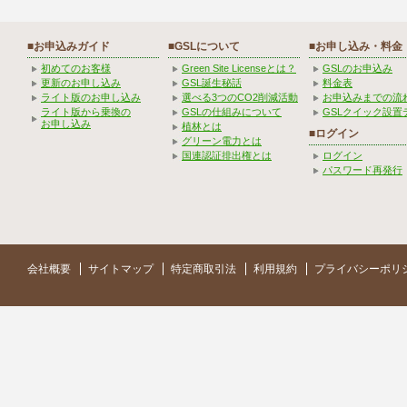
■お申込みガイド
■GSLについて
■お申し込み・料金
初めてのお客様
Green Site Licenseとは？
GSLのお申込み
更新のお申し込み
GSL誕生秘話
料金表
ライト版のお申し込み
選べる3つのCO2削減活動
お申込みまでの流
ライト版から乗換の
GSLの仕組みについて
GSLクイック設置
お申し込み
植林とは
■ログイン
グリーン電力とは
国連認証排出権とは
ログイン
パスワード再発行
会社概要
サイトマップ
特定商取引法
利用規約
プライバシーポリ