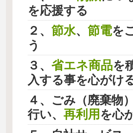
を応援する
節水
節電
２、
、
を
う
省エネ商品
３、
を
入する事を心がけ
４、ごみ（廃棄物
再利用
行い、
を心