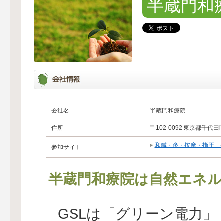
半蔵門和
会社名
半蔵門和療院
住所
〒102-0092 東京都千代
和鍼・灸・按摩・指圧 
参加サイト
半蔵門和療院は自然エネル
GSLは「グリーン電力