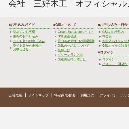
会社 三好木工 オフィシャル
■お申込みガイド
■GSLについて
■お申し込み・料金
初めてのお客様
Green Site Licenseとは？
GSLのお申込み
更新のお申し込み
GSL誕生秘話
料金表
ライト版のお申し込み
選べる3つのCO2削減活動
お申込みまでの流
ライト版から乗換の
GSLの仕組みについて
GSLクイック設置
お申し込み
植林とは
■ログイン
グリーン電力とは
国連認証排出権とは
ログイン
パスワード再発行
会社概要
サイトマップ
特定商取引法
利用規約
プライバシーポリ