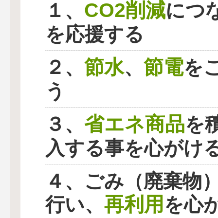
CO2削減
１、
につ
を応援する
節水
節電
２、
、
を
う
省エネ商品
３、
を
入する事を心がけ
４、ごみ（廃棄物
再利用
行い、
を心