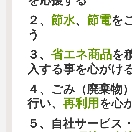
を応援する
節水
節電
２、
、
を
う
省エネ商品
３、
を
入する事を心がけ
４、ごみ（廃棄物
再利用
行い、
を心
５、自社サービス