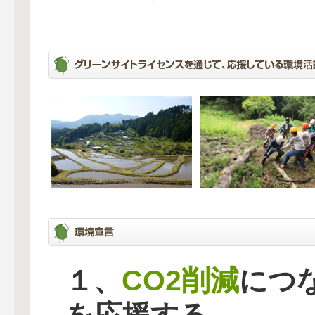
CO2削減
１、
につ