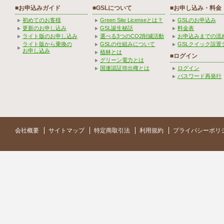
■お申込みガイド
■GSLについて
■お申し込み・料金
初めてのお客様
Green Site Licenseとは？
GSLのお申込み
更新のお申し込み
GSL誕生秘話
料金表
ライト版のお申し込み
選べる3つのCO2削減活動
お申込みまでの流
ライト版から乗換の
GSLの仕組みについて
GSLクイック設置
お申し込み
植林とは
■ログイン
グリーン電力とは
国連認証排出権とは
ログイン
パスワード再発行
会社概要
サイトマップ
特定商取引法
利用規約
プライバシーポリ