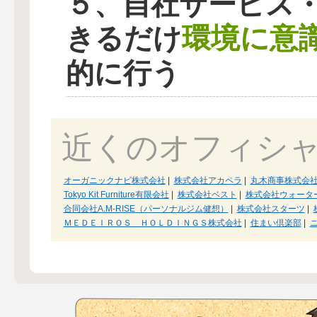
５、自社サービス
環境に意
きるだけ
的に行う
近くのオフィシ
オーガニックナビ株式会社
|
株式会社アカペラ
|
丸木商事株式会
Tokyo Kit Furniture有限会社
|
株式会社ベスト
|
株式会社ウォータ
合同会社A.M-RISE（パーソナルジム健想）
|
株式会社スターツ
|
ＭＥＤＥＩＲＯＳ ＨＯＬＤＩＮＧＳ株式会社
|
住まい倶楽部
|
ニ