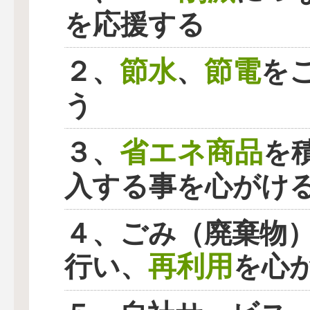
を応援する
節水
節電
２、
、
を
う
省エネ商品
３、
を
入する事を心がけ
４、ごみ（廃棄物
再利用
行い、
を心