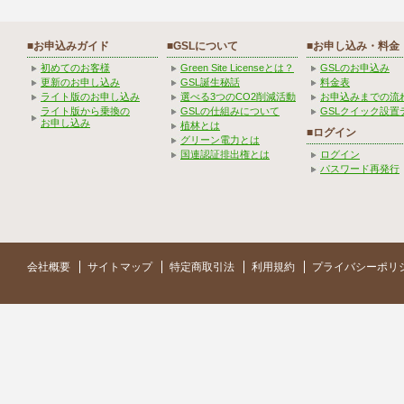
■お申込みガイド
■GSLについて
■お申し込み・料金
初めてのお客様
Green Site Licenseとは？
GSLのお申込み
更新のお申し込み
GSL誕生秘話
料金表
ライト版のお申し込み
選べる3つのCO2削減活動
お申込みまでの流
ライト版から乗換の
GSLの仕組みについて
GSLクイック設置
お申し込み
植林とは
■ログイン
グリーン電力とは
国連認証排出権とは
ログイン
パスワード再発行
会社概要
サイトマップ
特定商取引法
利用規約
プライバシーポリ