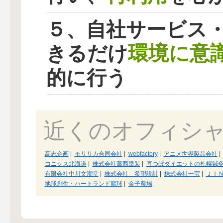
５、自社サービス
環境に意
きるだけ
的に行う
近くのオフィシ
高志企画
|
モリリカ合同会社
|
webfactory
|
アニメ世界製品会社
|
コニシス北海道
|
株式会社葛西塗装
|
耳つぼダイエットの札幌鍼灸院
有限会社中川文潮堂
|
株式会社 希望設計
|
株式会社一宝
|
ＪＩ
地球創生・ハートランド龍球
|
金子農場