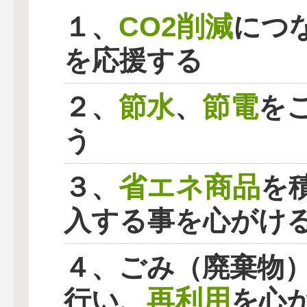
CO2削減
１、
につ
を応援する
節水
節電
２、
、
を
う
省エネ商品
３、
を
入する事を心がけ
４、ごみ（廃棄物
再利用
行い、
を心