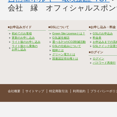
会社 縁 オフィシャルスポン
■お申込みガイド
■GSLについて
■お申し込み・料金
初めてのお客様
Green Site Licenseとは？
GSLのお申込み
更新のお申し込み
GSL誕生秘話
料金表
ライト版のお申し込み
選べる3つのCO2削減活動
お申込みまでの流
ライト版から乗換の
GSLの仕組みについて
GSLクイック設置
お申し込み
植林とは
■ログイン
グリーン電力とは
国連認証排出権とは
ログイン
パスワード再発行
会社概要
サイトマップ
特定商取引法
利用規約
プライバシーポリ