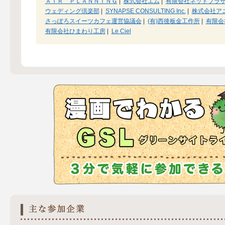
ＡＩＲ ＰＬＡＮＮＩＮＧ
|
株式会社エム
|
有限会社ネットプラ
ウェディング倶楽部
|
SYNAPSE CONSULTING Inc.
|
株式会社ア
さっぽろスイーツカフェ運営協議会
|
(有)西後板金工作所
|
有限会
有限会社ひまわり工房
|
Le Ciel