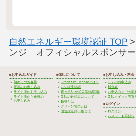
自然エネルギー環境認証 TOP
ンジ オフィシャルスポンサー
■お申込みガイド
■GSLについて
■お申し込み・料金
初めてのお客様
Green Site Licenseとは？
GSLのお申込み
更新のお申し込み
GSL誕生秘話
料金表
ライト版のお申し込み
選べる3つのCO2削減活動
お申込みまでの流
ライト版から乗換の
GSLの仕組みについて
GSLクイック設置
お申し込み
植林とは
■ログイン
グリーン電力とは
国連認証排出権とは
ログイン
パスワード再発行