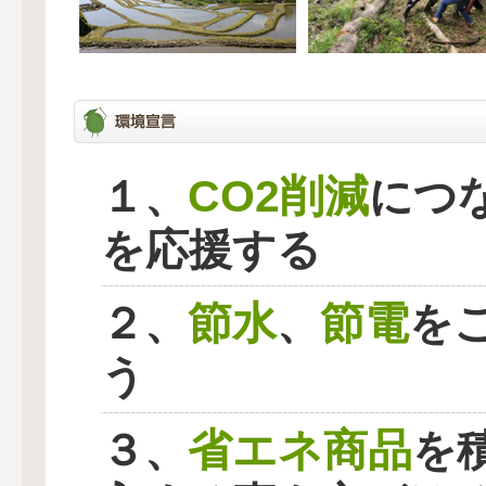
CO2削減
１、
につ
を応援する
節水
節電
２、
、
を
う
省エネ商品
３、
を