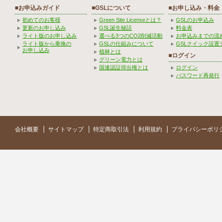
■お申込みガイド
■GSLについて
■お申し込み・料金
初めてのお客様
Green Site Licenseとは？
GSLのお申込み
更新のお申し込み
GSL誕生秘話
料金表
ライト版のお申し込み
選べる3つのCO2削減活動
お申込みまでの流
ライト版から乗換の
GSLの仕組みについて
GSLクイック設置
お申し込み
植林とは
■ログイン
グリーン電力とは
国連認証排出権とは
ログイン
パスワード再発行
会社概要
サイトマップ
特定商取引法
利用規約
プライバシーポリ