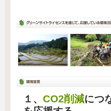
CO2削減
１、
につ