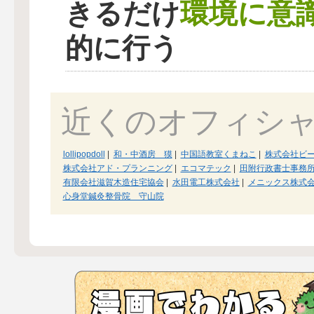
環境に意
きるだけ
的に行う
近くのオフィシ
lollipopdoll
|
和・中酒房 獏
|
中国語教室くまねこ
|
株式会社ビ
株式会社アド・プランニング
|
エコマテック
|
田附行政書士事務
有限会社滋賀木造住宅協会
|
水田電工株式会社
|
メニックス株式
心身堂鍼灸整骨院 守山院