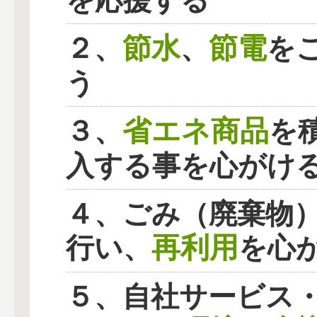
を応援する
節水
節電
２、
、
を
う
省エネ商品
３、
を
入する事を心がけ
４、ごみ（廃棄物
再利用
行い、
を心
５、自社サービス