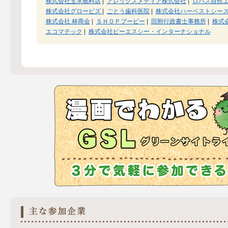
株式会社玉水燃料店
|
アレックスメディア株式会社
|
ロハス自然
株式会社グロービズ
|
ごとう歯科医院
|
株式会社ハーベストシー
株式会社 林商会
|
ＳＨＯＰブービー
|
田附行政書士事務所
|
株式
エコマテック
|
株式会社ビーエスシー・インターナショナル