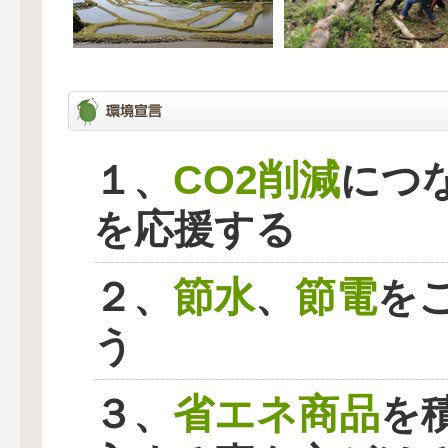
CO2削減
１、
につ
を応援する
節水
節電
２、
、
を
う
省エネ商品
３、
を