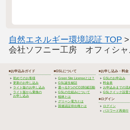
自然エネルギー環境認証 TOP
会社ソフニー工房 オフィシャ
■お申込みガイド
■GSLについて
■お申し込み・料金
初めてのお客様
Green Site Licenseとは？
GSLのお申込み
更新のお申し込み
GSL誕生秘話
料金表
ライト版のお申し込み
選べる3つのCO2削減活動
お申込みまでの流
ライト版から乗換の
GSLの仕組みについて
GSLクイック設置
お申し込み
植林とは
■ログイン
グリーン電力とは
国連認証排出権とは
ログイン
パスワード再発行