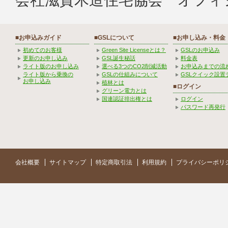
■お申込みガイド
■GSLについて
■お申し込み・料金
初めてのお客様
Green Site Licenseとは？
GSLのお申込み
更新のお申し込み
GSL誕生秘話
料金表
ライト版のお申し込み
選べる3つのCO2削減活動
お申込みまでの流
ライト版から乗換の
GSLの仕組みについて
GSLクイック設置
お申し込み
植林とは
■ログイン
グリーン電力とは
国連認証排出権とは
ログイン
パスワード再発行
会社概要
サイトマップ
特定商取引法
利用規約
プライバシーポリ