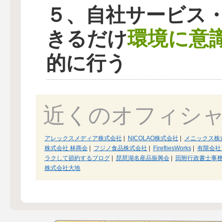
５、自社サービス
環境に意
きるだけ
的に行う
近くのオフィシ
アレックスメディア株式会社
|
NICOLAO株式会社
|
メニックス株
株式会社 林商会
|
フジノ食品株式会社
|
FirefliesWorks
|
有限会社
ラクして節約するブログ
|
琵琶湖名産品振興会
|
田附行政書士事
株式会社大地