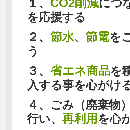
CO2削減
１、
につ
を応援する
節水
節電
２、
、
を
う
省エネ商品
３、
を
入する事を心がけ
４、ごみ（廃棄物
再利用
行い、
を心