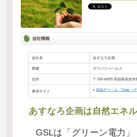
会社名
あすなろ企画
業種
デリバリーヘルス
住所
〒780-8065 高知県高知市朝
高知デリヘル「Date（
参加サイト
あすなろ企画は自然エネル
GSLは「グリーン電力