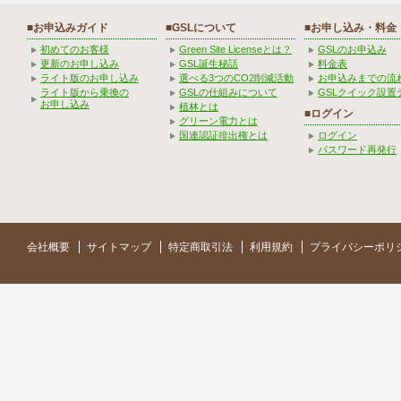
■お申込みガイド
■GSLについて
■お申し込み・料金
初めてのお客様
Green Site Licenseとは？
GSLのお申込み
更新のお申し込み
GSL誕生秘話
料金表
ライト版のお申し込み
選べる3つのCO2削減活動
お申込みまでの流
ライト版から乗換の
GSLの仕組みについて
GSLクイック設置
お申し込み
植林とは
■ログイン
グリーン電力とは
国連認証排出権とは
ログイン
パスワード再発行
会社概要
サイトマップ
特定商取引法
利用規約
プライバシーポリ