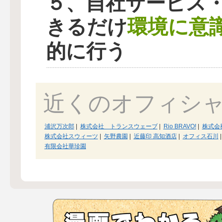
５、自社サービス
環境に意
きるだけ
的に行う
近くのオフィシ
浦沢万次郎
|
株式会社 トランスウェーブ
|
Rio BRAVO!
|
株式会社
株式会社スウィーツ
|
矢野農園
|
近藤印 高知酒店
|
オフィス石川
|
有限会社華珍園