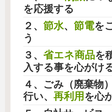
を応援する
節水
節電
２、
、
を
う
省エネ商品
３、
を
入する事を心がけ
４、ごみ（廃棄物
再利用
行い、
を心