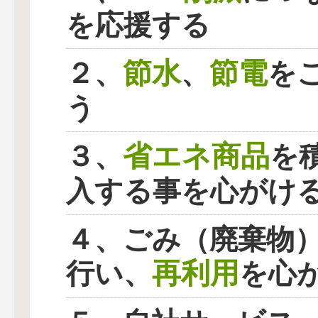
を応援する
節水
節電
２、
、
を
う
省エネ商品
３、
を
入する事を心がけ
４、ごみ（廃棄物
再利用
行い、
を心