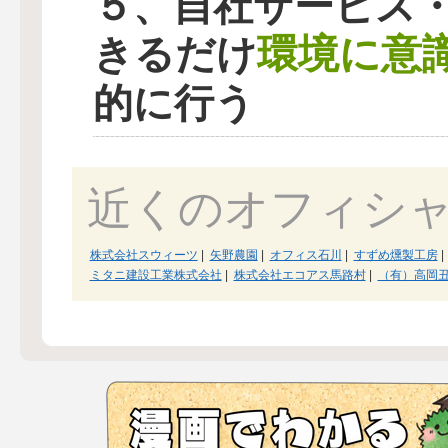
５、自社サービス
環境に意
きるだけ
的に行う
近くのオフィシ
株式会社スウィーツ
|
矢野農園
|
オフィス石川
|
すずめ燻製工房
|
ミタニ建設工業株式会社
|
株式会社エコアス馬路村
|
（有）高岡