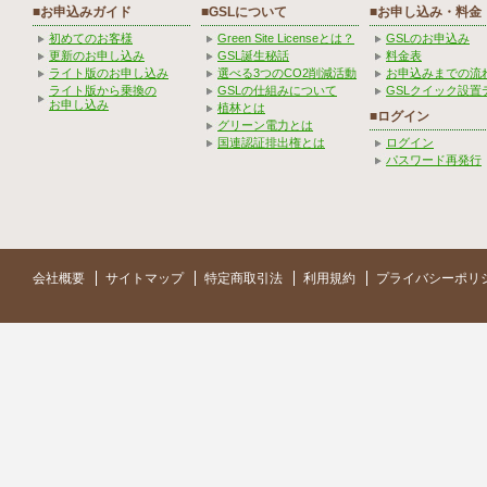
■お申込みガイド
■GSLについて
■お申し込み・料金
初めてのお客様
Green Site Licenseとは？
GSLのお申込み
更新のお申し込み
GSL誕生秘話
料金表
ライト版のお申し込み
選べる3つのCO2削減活動
お申込みまでの流
ライト版から乗換の
GSLの仕組みについて
GSLクイック設置
お申し込み
植林とは
■ログイン
グリーン電力とは
国連認証排出権とは
ログイン
パスワード再発行
会社概要
サイトマップ
特定商取引法
利用規約
プライバシーポリ