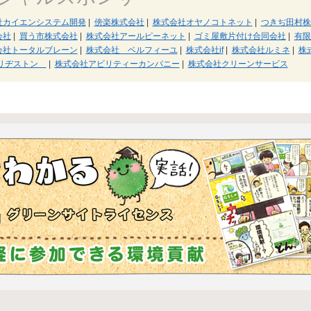
社カイエンシステム開発
|
傍楽株式会社
|
株式会社オヤノコトネット
|
つきぢ田村株
会社
|
買う市株式会社
|
株式会社アールピーネット
|
ゴミ屋敷片付け合同会社
|
有限
会社トータルブレーン
|
株式会社 ベルフィーユ
|
株式会社if
|
株式会社ルミネ
|
株
リヂストン
|
株式会社アビリティーカンパニー
|
株式会社クリーンサービス