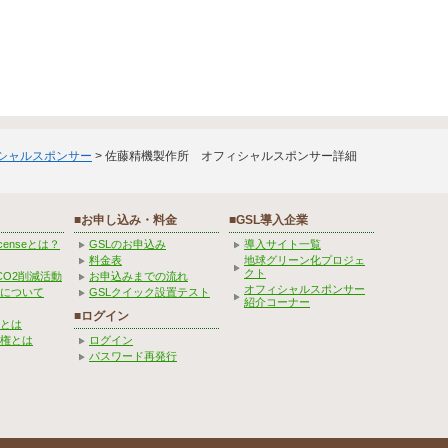
ィシャルスポンサー
> 佐藤精機製作所 オフィシャルスポンサー詳細
■お申し込み・料金
■GSL導入企業
Licenseとは？
GSLのお申込み
導入サイト一覧
料金表
地球グリーン化プロジェ
クト
CO2削減活動
お申込みまでの流れ
オフィシャルスポンサー
みについて
GSLクイック設置テスト
紹介コーナー
■ログイン
とは
権とは
ログイン
パスワード再発行