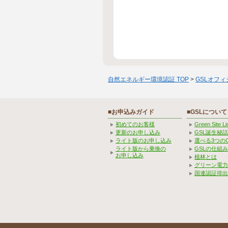
自然エネルギー環境認証 TOP
>
GSLオフ
■お申込みガイド
■GSLについて
初めてのお客様
Green Site 
更新のお申し込み
GSL誕生秘話
ライト版のお申し込み
選べる3つの
ライト版から乗換の
GSLの仕組
お申し込み
植林とは
グリーン電力
国連認証排出