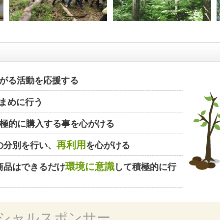
がる活動を応援する
まめに行う
極的に購入する事を心がける
再利用
の分別を行い、
を心がける
環境に意識
商品はできるだけ
して積極的に行
シャルスポンサー