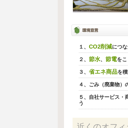
CO2削減
１、
につな
節水
節電
２、
、
をこ
省エネ商品
３、
を積
４、ごみ（廃棄物）
５、自社サービス・
う
近くのオフィ