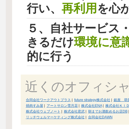
再利用
行い、
を心
５、自社サービス
環境に意
きるだけ
的に行う
近くのオフィシ
合同会社ワークアウトプラス
|
future strategy株式会社
|
銀座 萌
焼肉すみ屋
|
アートサロン雪月花
|
株式会社ENA
|
株式会社ＫＩ
株式会社ウェブノート
|
株式会社君武
|
朝までお酒飲めるお店DB
リッチウェルマーケティング株式会社
|
合同会社DAWN