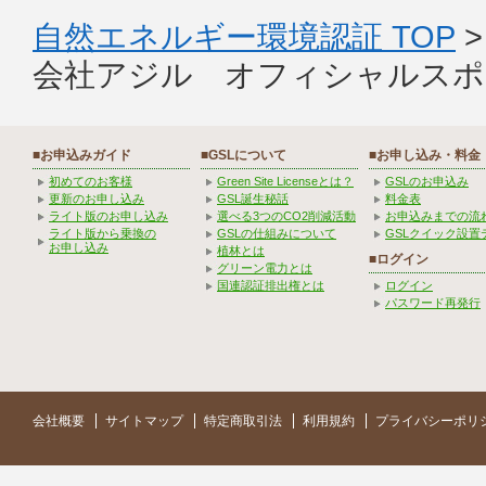
自然エネルギー環境認証 TOP
会社アジル オフィシャルスポ
■お申込みガイド
■GSLについて
■お申し込み・料金
初めてのお客様
Green Site Licenseとは？
GSLのお申込み
更新のお申し込み
GSL誕生秘話
料金表
ライト版のお申し込み
選べる3つのCO2削減活動
お申込みまでの流
ライト版から乗換の
GSLの仕組みについて
GSLクイック設置
お申し込み
植林とは
■ログイン
グリーン電力とは
国連認証排出権とは
ログイン
パスワード再発行
会社概要
サイトマップ
特定商取引法
利用規約
プライバシーポリ