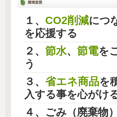
CO2削減
１、
につ
を応援する
節水
節電
２、
、
を
う
省エネ商品
３、
を
入する事を心がけ
４、ごみ（廃棄物