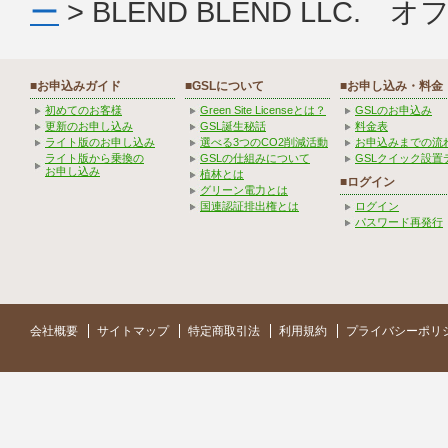
ー
> BLEND BLEND LLC
■お申込みガイド
■GSLについて
■お申し込み・料金
初めてのお客様
Green Site Licenseとは？
GSLのお申込み
更新のお申し込み
GSL誕生秘話
料金表
ライト版のお申し込み
選べる3つのCO2削減活動
お申込みまでの流
ライト版から乗換の
GSLの仕組みについて
GSLクイック設置
お申し込み
植林とは
■ログイン
グリーン電力とは
国連認証排出権とは
ログイン
パスワード再発行
会社概要
サイトマップ
特定商取引法
利用規約
プライバシーポリ