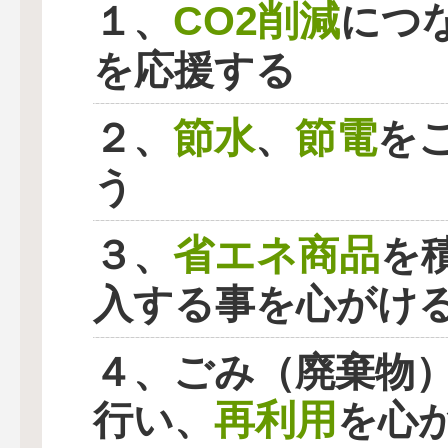
CO2削減
１、
につ
を応援する
節水
節電
２、
、
を
う
省エネ商品
３、
を
入する事を心がけ
４、ごみ（廃棄物
再利用
行い、
を心