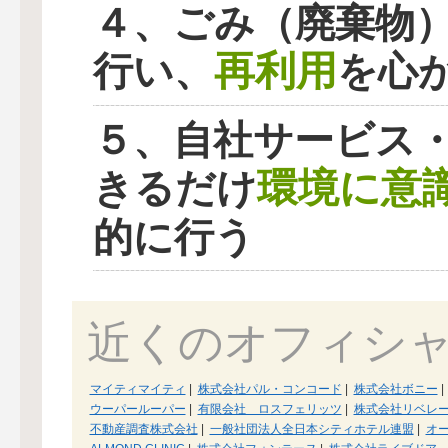
４、ごみ（廃棄物
再利用
行い、
を心
５、自社サービス
環境に意
きるだけ
的に行う
近くのオフィシ
マイティマイティ
|
株式会社パル・コンコード
|
株式会社ボニー
|
ウーパールーパー
|
有限会社 ロスフェリッツ
|
株式会社リベレ
不動産調査株式会社
|
一般社団法人全日本シティホテル連盟
|
オ