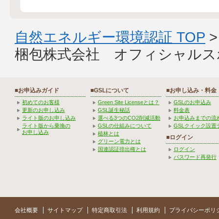
自然エネルギー環境認証 TOP
梱包株式会社 オフィシャルス
■お申込みガイド
■GSLについて
■お申し込み・料金
初めてのお客様
Green Site Licenseとは？
GSLのお申込み
更新のお申し込み
GSL誕生秘話
料金表
ライト版のお申し込み
選べる3つのCO2削減活動
お申込みまでの流
ライト版から乗換の
GSLの仕組みについて
GSLクイック設置
お申し込み
植林とは
■ログイン
グリーン電力とは
国連認証排出権とは
ログイン
パスワード再発行
会社概要
サイトマップ
特定商取引法
利用規約
プライバシーポリ