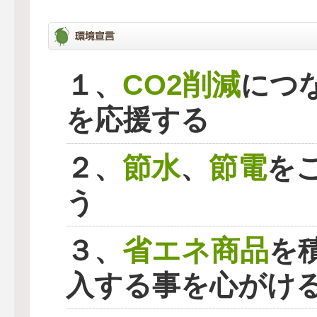
CO2削減
１、
につ
を応援する
節水
節電
２、
、
を
う
省エネ商品
３、
を
入する事を心がけ