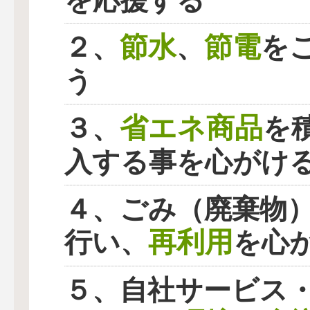
を応援する
節水
節電
２、
、
を
う
省エネ商品
３、
を
入する事を心がけ
４、ごみ（廃棄物
再利用
行い、
を心
５、自社サービス