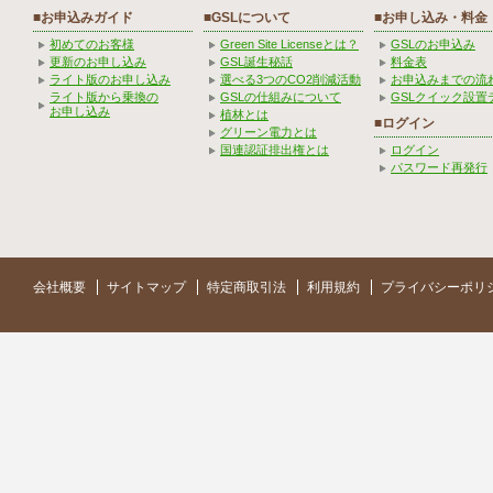
■お申込みガイド
■GSLについて
■お申し込み・料金
初めてのお客様
Green Site Licenseとは？
GSLのお申込み
更新のお申し込み
GSL誕生秘話
料金表
ライト版のお申し込み
選べる3つのCO2削減活動
お申込みまでの流
ライト版から乗換の
GSLの仕組みについて
GSLクイック設置
お申し込み
植林とは
■ログイン
グリーン電力とは
国連認証排出権とは
ログイン
パスワード再発行
会社概要
サイトマップ
特定商取引法
利用規約
プライバシーポリ