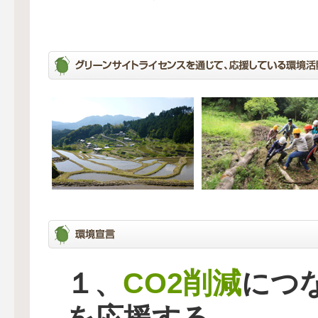
CO2削減
１、
につ