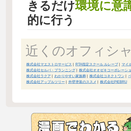
環境に意
きるだけ
的に行う
近くのオフィシ
株式会社マエストロサービス
|
RTA指定スクール ルレーブ
|
マイ
株式会社セルバ・プランニング
|
株式会社オオゼキコーポレーシ
株式会社ラクア
|
わかりやすい家族葬
|
株式会社コネクトワン
|
株式会社アップルツリー
|
外壁塗装のススメ
|
株式会社PIEBRU