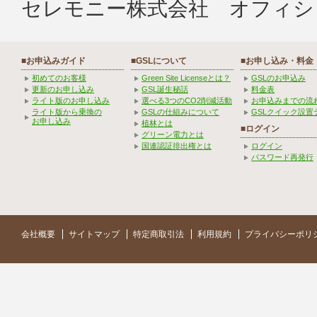
セレモニー株式会社 オフィシ
■お申込みガイド
■GSLについて
■お申し込み・料金
初めてのお客様
Green Site Licenseとは？
GSLのお申込み
更新のお申し込み
GSL誕生秘話
料金表
ライト版のお申し込み
選べる3つのCO2削減活動
お申込みまでの流
ライト版から乗換の
GSLの仕組みについて
GSLクイック設置
お申し込み
植林とは
■ログイン
グリーン電力とは
国連認証排出権とは
ログイン
パスワード再発行
会社概要
サイトマップ
特定商取引法
利用規約
プライバシーポリ