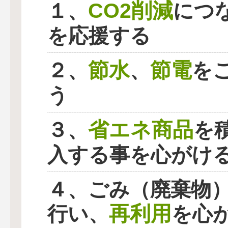
CO2削減
１、
につ
を応援する
節水
節電
２、
、
を
う
省エネ商品
３、
を
入する事を心がけ
４、ごみ（廃棄物
再利用
行い、
を心