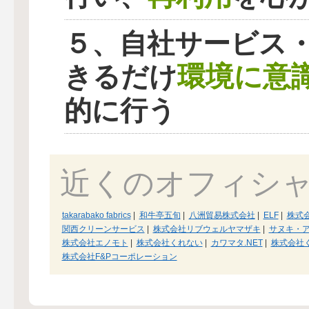
５、自社サービス
環境に意
きるだけ
的に行う
近くのオフィシ
takarabako fabrics
|
和牛亭五旬
|
八洲貿易株式会社
|
ELF
|
株式
関西クリーンサービス
|
株式会社リブウェルヤマザキ
|
サヌキ・
株式会社エノモト
|
株式会社くれない
|
カワマタ.NET
|
株式会社
株式会社F&Pコーポレーション