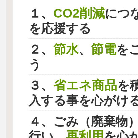
CO2削減
１、
につ
を応援する
節水
節電
２、
、
を
う
省エネ商品
３、
を
入する事を心がけ
４、ごみ（廃棄物
再利用
行い、
を心