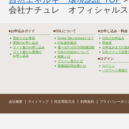
会社ナチュレ オフィシャルス
■お申込みガイド
■GSLについて
■お申し込み・料金
初めてのお客様
Green Site Licenseとは？
GSLのお申込み
更新のお申し込み
GSL誕生秘話
料金表
ライト版のお申し込み
選べる3つのCO2削減活動
お申込みまでの流
ライト版から乗換の
GSLの仕組みについて
GSLクイック設置
お申し込み
植林とは
■ログイン
グリーン電力とは
国連認証排出権とは
ログイン
パスワード再発行
会社概要
サイトマップ
特定商取引法
利用規約
プライバシーポリ