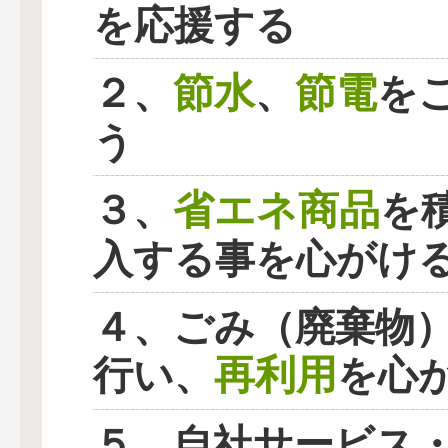
を応援する
節水
節電
２、
、
を
う
省エネ商品
３、
を
入する事を心がけ
４、ごみ（廃棄物
再利用
行い、
を心
５、自社サービス