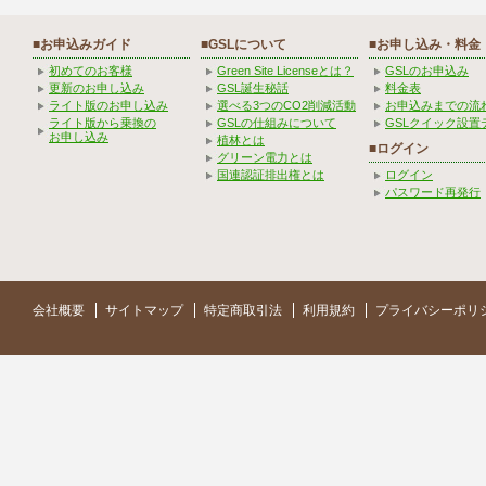
■お申込みガイド
■GSLについて
■お申し込み・料金
初めてのお客様
Green Site Licenseとは？
GSLのお申込み
更新のお申し込み
GSL誕生秘話
料金表
ライト版のお申し込み
選べる3つのCO2削減活動
お申込みまでの流
ライト版から乗換の
GSLの仕組みについて
GSLクイック設置
お申し込み
植林とは
■ログイン
グリーン電力とは
国連認証排出権とは
ログイン
パスワード再発行
会社概要
サイトマップ
特定商取引法
利用規約
プライバシーポリ