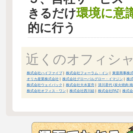
環境に意
きるだけ
的に行う
近くのオフィシ
株式会社ハイファイブ
|
株式会社フォーラム・イン
|
東亜商事株
オリカ産業株式会社
|
株式会社グローバルグロー・イマジン
|
株式
株式会社ウェイバック
|
株式会社大水直売
|
清川君代 (炭火焼肉 南
株式会社オフィス・ワン
|
株式会社西川組
|
株式会社PAZ
|
株式会社