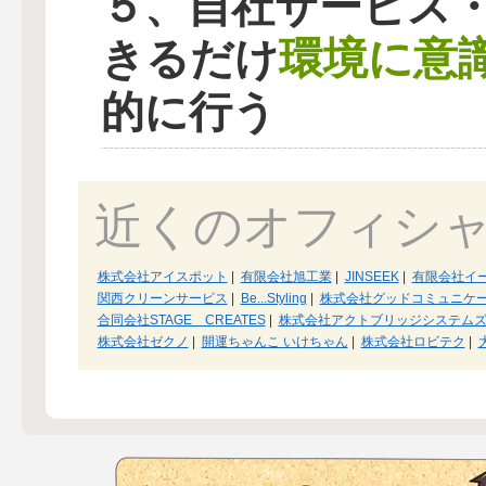
５、自社サービス
環境に意
きるだけ
的に行う
近くのオフィシ
株式会社アイスポット
|
有限会社旭工業
|
JINSEEK
|
有限会社イ
関西クリーンサービス
|
Be...Styling
|
株式会社グッドコミュニケ
合同会社STAGE CREATES
|
株式会社アクトブリッジシステム
株式会社ゼクノ
|
開運ちゃんこ いけちゃん
|
株式会社ロビテク
|