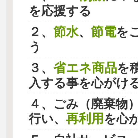
を応援する
節水
節電
２、
、
を
う
省エネ商品
３、
を
入する事を心がけ
４、ごみ（廃棄物
再利用
行い、
を心