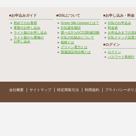
■お申込みガイド
■GSLについて
■お申し込み・料金
初めてのお客様
Green Site Licenseとは？
GSLのお申込み
更新のお申し込み
GSL誕生秘話
料金表
ライト版のお申し込み
選べる3つのCO2削減活動
お申込みまでの流
ライト版から乗換の
GSLの仕組みについて
GSLクイック設置
お申し込み
植林とは
■ログイン
グリーン電力とは
国連認証排出権とは
ログイン
パスワード再発行
会社概要
サイトマップ
特定商取引法
利用規約
プライバシーポリ