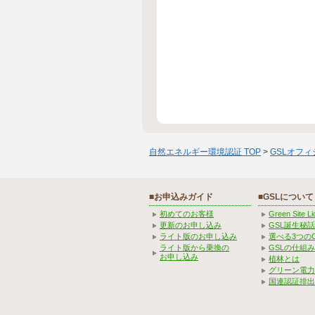
自然エネルギー環境認証 TOP
>
GSLオフ
■お申込みガイド
■GSLについて
初めてのお客様
Green Site 
更新のお申し込み
GSL誕生秘話
ライト版のお申し込み
選べる3つの
ライト版から乗換の
GSLの仕組
お申し込み
植林とは
グリーン電力
国連認証排出