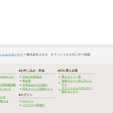
ィシャルスポンサー
> 株式会社ユタカ オフィシャルスポンサー詳細
■お申し込み・料金
■GSL導入企業
Licenseとは？
GSLのお申込み
導入サイト一覧
料金表
地球グリーン化プロジェ
クト
CO2削減活動
お申込みまでの流れ
オフィシャルスポンサー
みについて
GSLクイック設置テスト
紹介コーナー
■ログイン
とは
権とは
ログイン
パスワード再発行