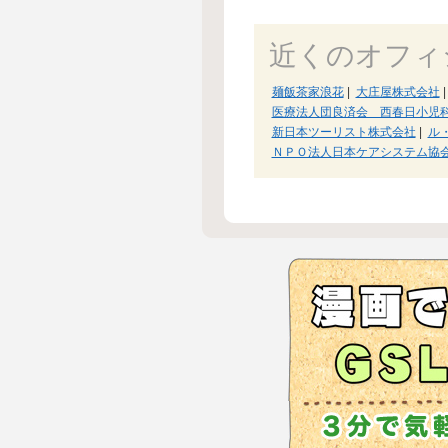
近くのオフィ
麺飯茶家浪花
|
大庄屋株式会社
|
医療法人団良済会 西春日小児
新日本ツーリスト株式会社
|
ル
ＮＰＯ法人日本ケアシステム協