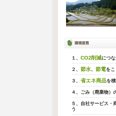
CO2削減
１、
につな
節水
節電
２、
、
をこ
省エネ商品
３、
を積
４、ごみ（廃棄物）
５、自社サービス・
う