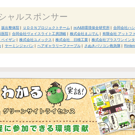
シャルスポンサー
坂出整体院
|
ＵＤＯＮプロジェクトチーム
|
㈱A&B環境保全研究所
|
合同会社ハシ
科医院
|
合同会社ヴォイスライト工房讃岐
|
株式会社まぶでん
|
有限会社 アットフ
・ペイザン
|
株式会社ユメックス
|
株式会社 日積工業
|
株式会社プラスワンインタ
会
|
ヤーミンジャパン
|
ヘアギャラリーファーブル
|
さぬきパソコン救急隊
|
Rinter