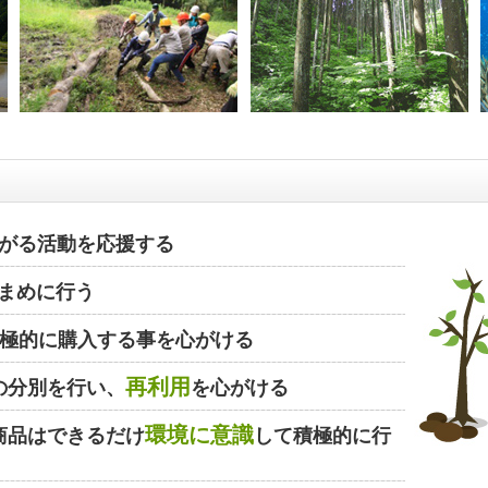
がる活動を応援する
まめに行う
極的に購入する事を心がける
再利用
の分別を行い、
を心がける
環境に意識
商品はできるだけ
して積極的に行