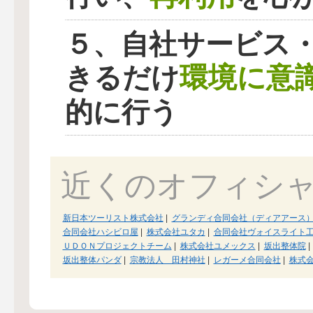
５、自社サービス
環境に意
きるだけ
的に行う
近くのオフィシ
新日本ツーリスト株式会社
|
グランディ合同会社（ディアアース
合同会社ハシビロ屋
|
株式会社ユタカ
|
合同会社ヴォイスライト
ＵＤＯＮプロジェクトチーム
|
株式会社ユメックス
|
坂出整体院
|
坂出整体パンダ
|
宗教法人 田村神社
|
レガーメ合同会社
|
株式