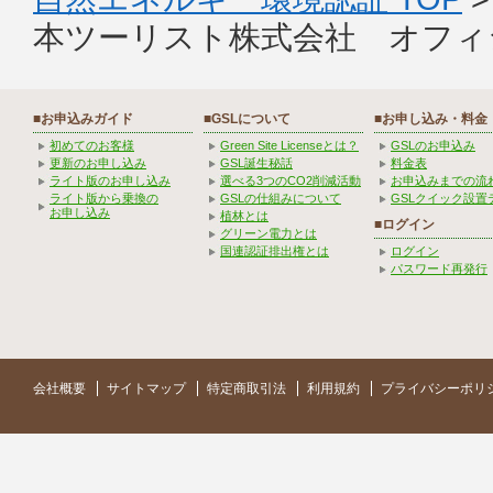
本ツーリスト株式会社 オフィ
■お申込みガイド
■GSLについて
■お申し込み・料金
初めてのお客様
Green Site Licenseとは？
GSLのお申込み
更新のお申し込み
GSL誕生秘話
料金表
ライト版のお申し込み
選べる3つのCO2削減活動
お申込みまでの流
ライト版から乗換の
GSLの仕組みについて
GSLクイック設置
お申し込み
植林とは
■ログイン
グリーン電力とは
国連認証排出権とは
ログイン
パスワード再発行
会社概要
サイトマップ
特定商取引法
利用規約
プライバシーポリ