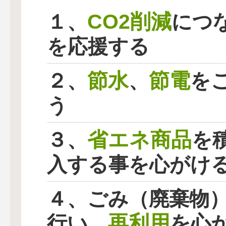
CO2削減
１、
につ
を応援する
節水
節電
２、
、
を
う
省エネ商品
３、
を
入する事を心がけ
４、ごみ（廃棄物
再利用
行い、
を心