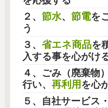
を応援する
節水
節電
２、
、
を
う
省エネ商品
３、
を
入する事を心がけ
４、ごみ（廃棄物
再利用
行い、
を心
５、自社サービス