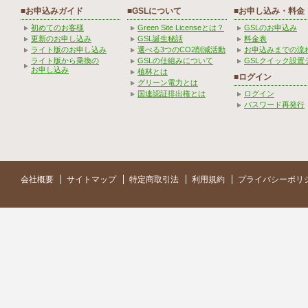
■お申込みガイド
■GSLについて
■お申し込み・料金
初めてのお客様
Green Site Licenseとは？
GSLのお申込み
更新のお申し込み
GSL誕生秘話
料金表
ライト版のお申し込み
選べる3つのCO2削減活動
お申込みまでの流
ライト版から乗換の
GSLの仕組みについて
GSLクイック設置
お申し込み
植林とは
■ログイン
グリーン電力とは
国連認証排出権とは
ログイン
パスワード再発行
会社概要
サイトマップ
特定商取引法
利用規約
プライバシーポリ