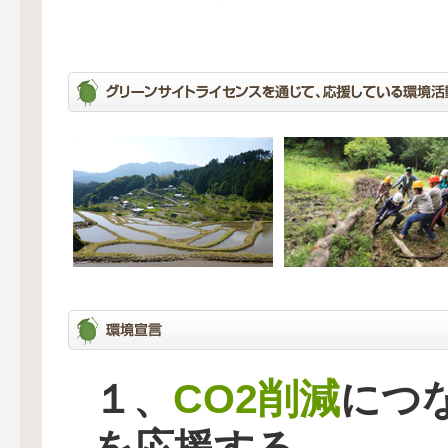
CO2削減
１、
につ