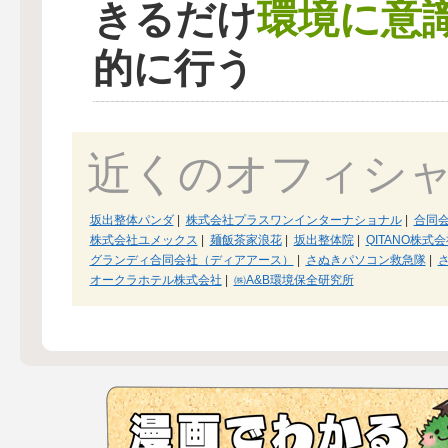
環境に意
きるだけ
的に行う
近くのオフィシ
坂出整体パンダ
|
株式会社プラスワンインターナショナル
|
合同
株式会社ユメックス
|
麺飯茶家浪花
|
坂出整体院
|
QITANO株式
グランディ合同会社（ディアアース）
|
さぬきパソコン救急隊
|
オークラホテル株式会社
|
㈱A&B環境保全研究所