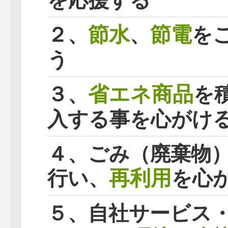
を応援する
節水
節電
２、
、
を
う
省エネ商品
３、
を
入する事を心がけ
４、ごみ（廃棄物
再利用
行い、
を心
５、自社サービス