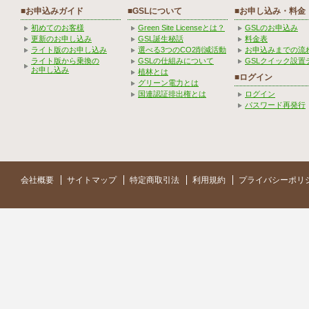
■お申込みガイド
■GSLについて
■お申し込み・料金
初めてのお客様
Green Site Licenseとは？
GSLのお申込み
更新のお申し込み
GSL誕生秘話
料金表
ライト版のお申し込み
選べる3つのCO2削減活動
お申込みまでの流
ライト版から乗換の
GSLの仕組みについて
GSLクイック設置
お申し込み
植林とは
■ログイン
グリーン電力とは
国連認証排出権とは
ログイン
パスワード再発行
会社概要
サイトマップ
特定商取引法
利用規約
プライバシーポリ