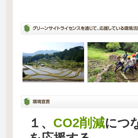
CO2削減
１、
につ