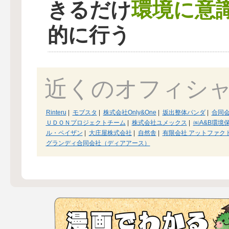
環境に意
きるだけ
的に行う
近くのオフィシ
Rinteru
|
モブスタ
|
株式会社Only&One
|
坂出整体パンダ
|
合同
ＵＤＯＮプロジェクトチーム
|
株式会社ユメックス
|
㈱A&B環境
ル・ペイザン
|
大庄屋株式会社
|
自然舎
|
有限会社 アットファク
グランディ合同会社（ディアアース）