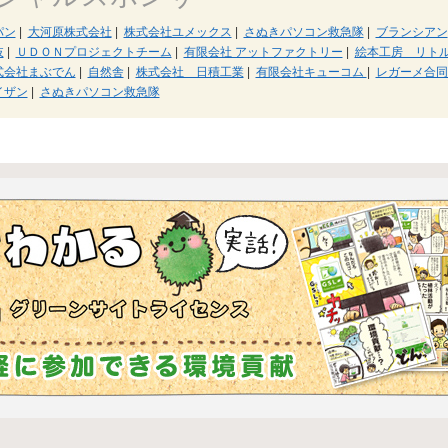
パン
|
大河原株式会社
|
株式会社ユメックス
|
さぬきパソコン救急隊
|
ブランシアン
岐
|
ＵＤＯＮプロジェクトチーム
|
有限会社 アットファクトリー
|
絵本工房 リト
式会社まぶでん
|
自然舎
|
株式会社 日積工業
|
有限会社キューコム
|
レガーメ合同
イザン
|
さぬきパソコン救急隊