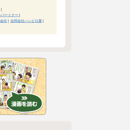
|
ルパートナー
|
会社
|
合同会社ハシビロ屋
|