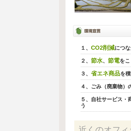
CO2削減
１、
につな
節水
節電
２、
、
をこ
省エネ商品
３、
を積
４、ごみ（廃棄物）
５、自社サービス・
う
近くのオフィ