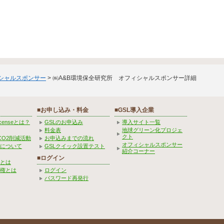
ィシャルスポンサー
> ㈱A&B環境保全研究所 オフィシャルスポンサー詳細
■お申し込み・料金
■GSL導入企業
Licenseとは？
GSLのお申込み
導入サイト一覧
料金表
地球グリーン化プロジェ
クト
CO2削減活動
お申込みまでの流れ
オフィシャルスポンサー
みについて
GSLクイック設置テスト
紹介コーナー
■ログイン
とは
権とは
ログイン
パスワード再発行