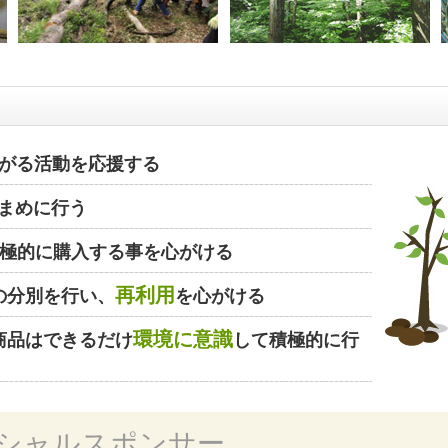
がる活動を応援する
まめに行う
極的に購入する事を心がける
再利用
の分別を行い、
を心がける
環境に意識
商品はできるだけ
して積極的に行
シャルスポンサー