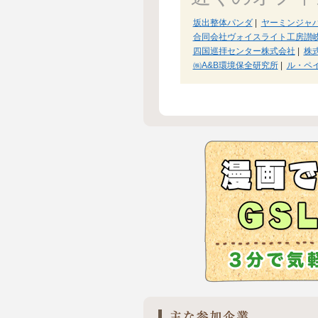
坂出整体パンダ
|
ヤーミンジャ
合同会社ヴォイスライト工房讃
四国巡拝センター株式会社
|
株
㈱A&B環境保全研究所
|
ル・ペ