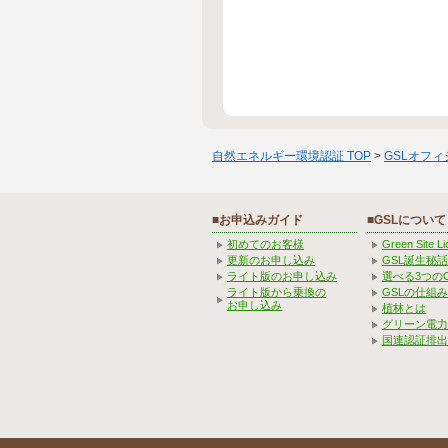
自然エネルギー環境認証 TOP
>
GSLオフ
■お申込みガイド
■GSLについて
初めてのお客様
Green Site 
更新のお申し込み
GSL誕生秘話
ライト版のお申し込み
選べる3つの
ライト版から乗換の
GSLの仕組
お申し込み
植林とは
グリーン電力
国連認証排出