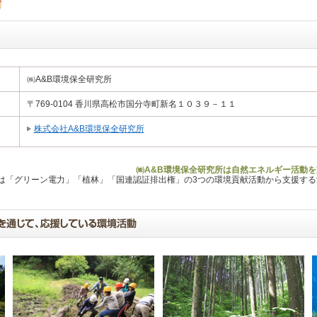
㈱A&B環境保全研究所
〒769-0104 香川県高松市国分寺町新名１０３９－１１
株式会社A&B環境保全研究所
㈱A&B環境保全研究所は自然エネルギー活動を
Lは「グリーン電力」「植林」「国連認証排出権」の3つの環境貢献活動から支援す