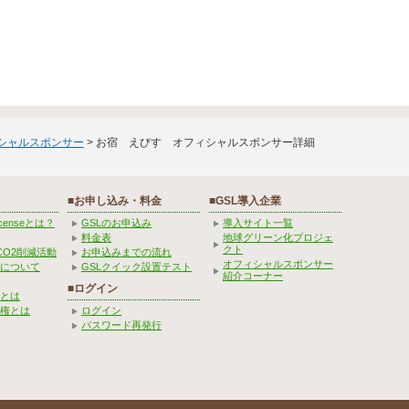
ィシャルスポンサー
> お宿 えびす オフィシャルスポンサー詳細
■お申し込み・料金
■GSL導入企業
Licenseとは？
GSLのお申込み
導入サイト一覧
料金表
地球グリーン化プロジェ
クト
CO2削減活動
お申込みまでの流れ
オフィシャルスポンサー
みについて
GSLクイック設置テスト
紹介コーナー
■ログイン
とは
権とは
ログイン
パスワード再発行