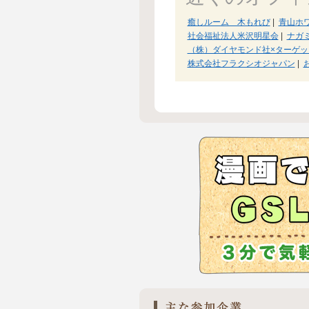
癒しルーム 木もれび
|
青山ホ
社会福祉法人米沢明星会
|
ナガ
（株）ダイヤモンド社×ターゲッ
株式会社フラクシオジャパン
|