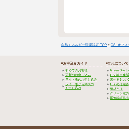
自然エネルギー環境認証 TOP
>
GSLオフ
■お申込みガイド
■GSLについて
初めてのお客様
Green Site 
更新のお申し込み
GSL誕生秘話
ライト版のお申し込み
選べる3つの
ライト版から乗換の
GSLの仕組
お申し込み
植林とは
グリーン電力
国連認証排出