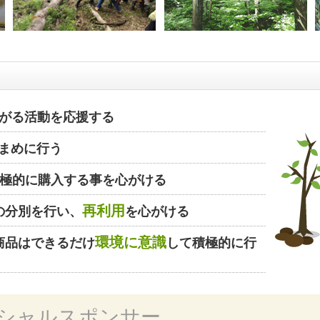
がる活動を応援する
まめに行う
極的に購入する事を心がける
再利用
の分別を行い、
を心がける
環境に意識
商品はできるだけ
して積極的に行
シャルスポンサー