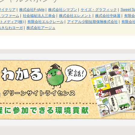
ワイテリア
|
株式会社F-style
|
株式会社シマブン
|
ケイズ・グラフィック
|
Sweet S
ミツファーム
|
社会福祉法人三幸会
|
株式会社エレメント
|
株式会社中鉢屋
|
有限会
トメディア(株)
|
有限会社エルクレール
|
アイアル少額短期保険株式会社
|
有限会
おきなわヨーガ
|
株式会社アージュ