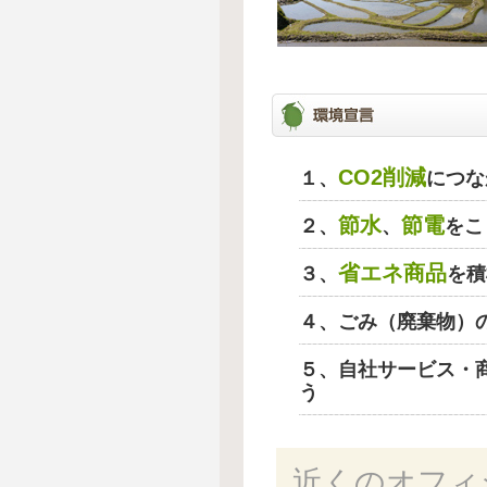
CO2削減
１、
につな
節水
節電
２、
、
をこ
省エネ商品
３、
を積
４、ごみ（廃棄物）
５、自社サービス・
う
近くのオフィ