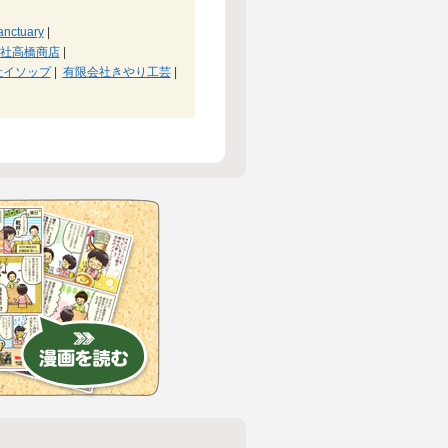
anctuary
|
社高橋商店
|
社イソップ
|
有限会社きやり工芸
|