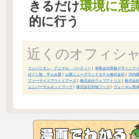
環境に意
きるだけ
的に行う
近くのオフィシ
コンパニオン アニマル パーティー
|
有限会社阿蘇デザインフ
ほぐし処 手もみ屋
|
山鹿ニューグランドホテル株式会社
|
河内
ファーサイドアウトドアーズ
|
株式会社ウェブアトリエ
|
株式会
ユニバーサルネットワーク
|
株式会社利他フーズ
|
ヴェーネレ熊