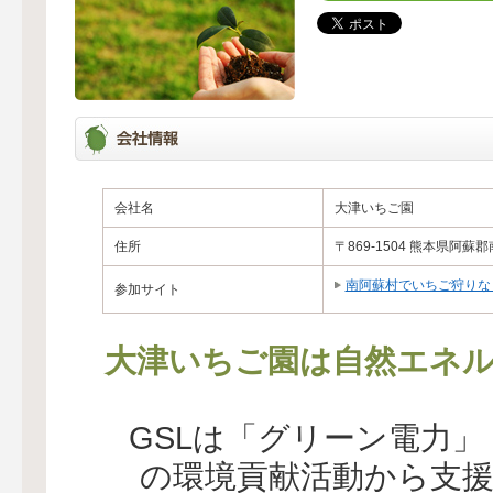
会社名
大津いちご園
住所
〒869-1504 熊本県阿蘇
南阿蘇村でいちご狩りな
参加サイト
大津いちご園は自然エネル
GSLは「グリーン電力
の環境貢献活動から支