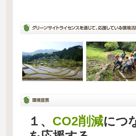
CO2削減
１、
につ