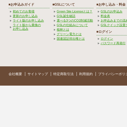
■お申込みガイド
■GSLについて
■お申し込み・料金
初めてのお客様
Green Site Licenseとは？
GSLのお申込み
更新のお申し込み
GSL誕生秘話
料金表
ライト版のお申し込み
選べる3つのCO2削減活動
お申込みまでの流
ライト版から乗換の
GSLの仕組みについて
GSLクイック設置
お申し込み
植林とは
■ログイン
グリーン電力とは
国連認証排出権とは
ログイン
パスワード再発行
会社概要
サイトマップ
特定商取引法
利用規約
プライバシーポリ