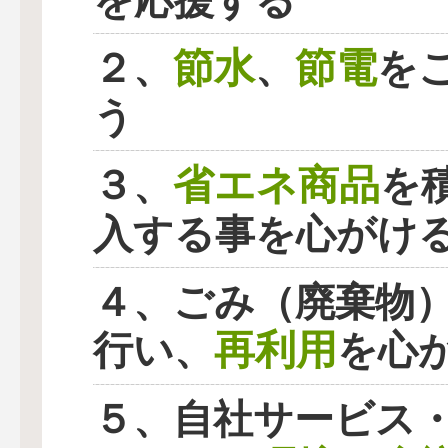
を応援する
節水
節電
２、
、
を
う
省エネ商品
３、
を
入する事を心がけ
４、ごみ（廃棄物
再利用
行い、
を心
５、自社サービス