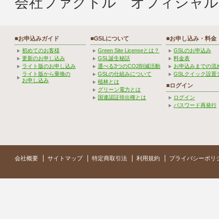
会社ファクトル オフィシャル
■お申込みガイド
■GSLについて
■お申し込み・料金
初めてのお客様
Green Site Licenseとは？
GSLのお申込み
更新のお申し込み
GSL誕生秘話
料金表
ライト版のお申し込み
選べる3つのCO2削減活動
お申込みまでの流
ライト版から乗換の
GSLの仕組みについて
GSLクイック設置
お申し込み
植林とは
■ログイン
グリーン電力とは
国連認証排出権とは
ログイン
パスワード再発行
会社概要
サイトマップ
特定商取引法
利用規約
プライバシーポリ