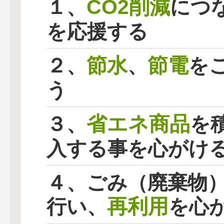
CO2削減
１、
につ
を応援する
節水
節電
２、
、
を
う
省エネ商品
３、
を
入する事を心がけ
４、ごみ（廃棄物
再利用
行い、
を心