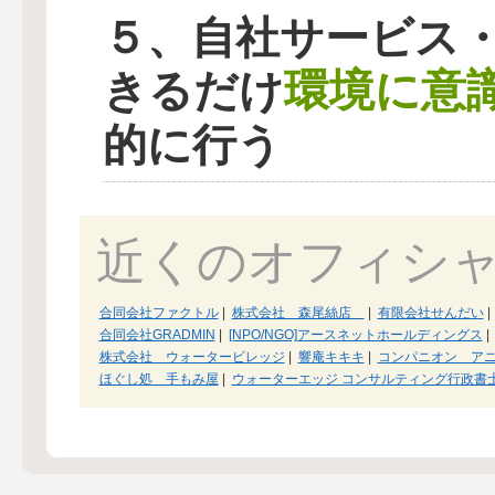
５、自社サービス
環境に意
きるだけ
的に行う
近くのオフィシ
合同会社ファクトル
|
株式会社 森尾絲店
|
有限会社せんだい
|
合同会社GRADMIN
|
[NPO/NGO]アースネットホールディングス
|
株式会社 ウォータービレッジ
|
響庵キキキ
|
コンパニオン ア
ほぐし処 手もみ屋
|
ウォーターエッジ コンサルティング行政書