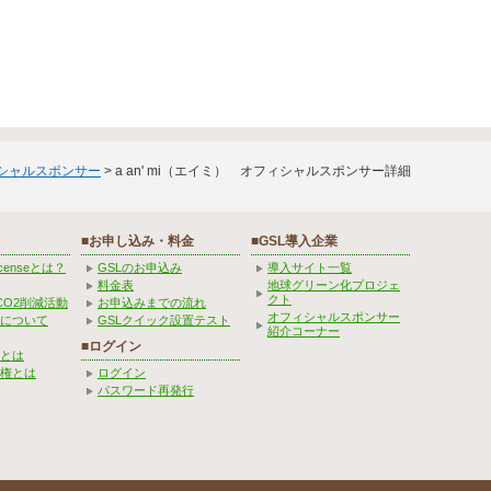
ィシャルスポンサー
> a an' mi（エイミ） オフィシャルスポンサー詳細
■お申し込み・料金
■GSL導入企業
Licenseとは？
GSLのお申込み
導入サイト一覧
料金表
地球グリーン化プロジェ
クト
CO2削減活動
お申込みまでの流れ
オフィシャルスポンサー
みについて
GSLクイック設置テスト
紹介コーナー
■ログイン
とは
権とは
ログイン
パスワード再発行