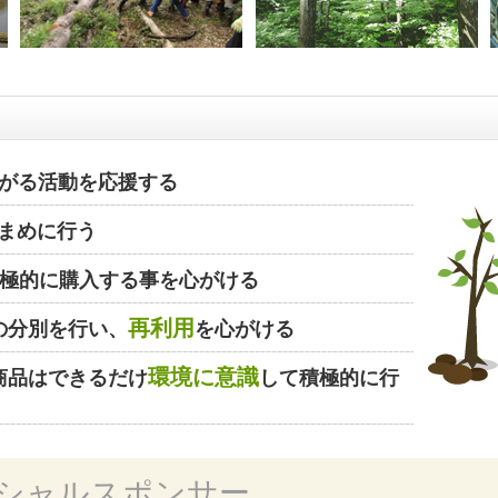
がる活動を応援する
まめに行う
極的に購入する事を心がける
再利用
の分別を行い、
を心がける
環境に意識
商品はできるだけ
して積極的に行
シャルスポンサー