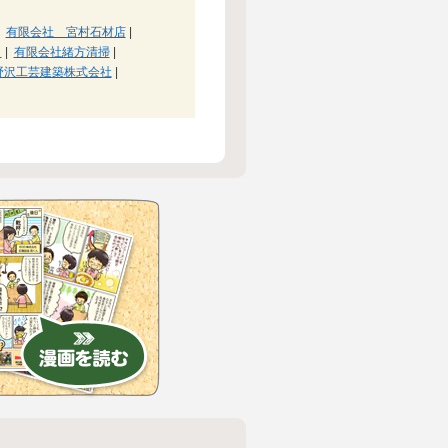
有限会社 宮村石材店
|
ィ
|
有限会社緒方清掃
|
野沢工芸建築株式会社
|