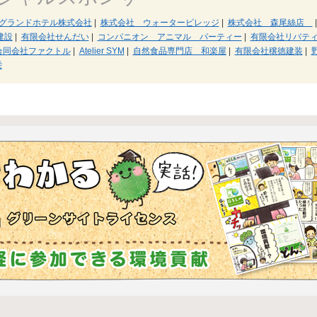
グランドホテル株式会社
|
株式会社 ウォータービレッジ
|
株式会社 森尾絲店
|
建設
|
有限会社せんだい
|
コンパニオン アニマル パーティー
|
有限会社リバテ
合同会社ファクトル
|
Atelier SYM
|
自然食品専門店 和楽屋
|
有限会社穣徳建装
|
栄