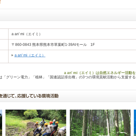
a an' mi（エイミ）
〒860-0843 熊本県熊本市草葉町1-39AIモール 1F
a an' mi（エイミ）
a an' mi（エイミ）は自然エネルギー活
Lは「グリーン電力」「植林」「国連認証排出権」の3つの環境貢献活動から支援す