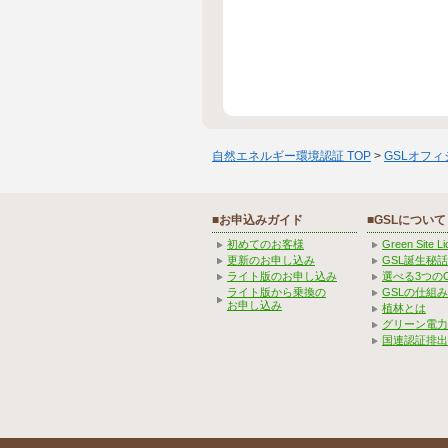
自然エネルギー環境認証 TOP
>
GSLオフ
■お申込みガイド
■GSLについて
初めてのお客様
Green Site 
更新のお申し込み
GSL誕生秘話
ライト版のお申し込み
選べる3つの
ライト版から乗換の
GSLの仕組
お申し込み
植林とは
グリーン電力
国連認証排出