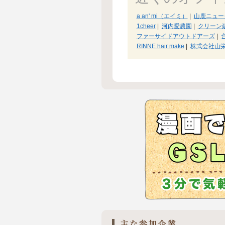
a an' mi（エイミ）
|
山鹿ニュー
1cheer
|
河内愛農園
|
クリーン
ファーサイドアウトドアーズ
|
RINNE hair make
|
株式会社山