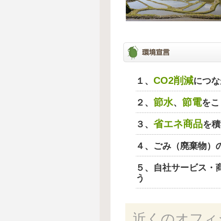
CO2削減
１、
につな
節水
節電
２、
、
をこ
省エネ商品
３、
を積
４、ごみ（廃棄物）
５、自社サービス・
う
近くのオフィ