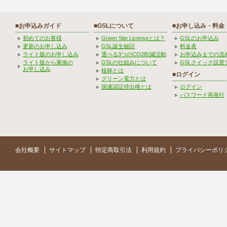
■お申込みガイド
■GSLについて
■お申し込み・料金
初めてのお客様
Green Site Licenseとは？
GSLのお申込み
更新のお申し込み
GSL誕生秘話
料金表
ライト版のお申し込み
選べる3つのCO2削減活動
お申込みまでの流
ライト版から乗換の
GSLの仕組みについて
GSLクイック設置
お申し込み
植林とは
■ログイン
グリーン電力とは
国連認証排出権とは
ログイン
パスワード再発行
会社概要
サイトマップ
特定商取引法
利用規約
プライバシーポリ