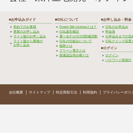
■お申込みガイド
■GSLについて
■お申し込み・料金
初めてのお客様
Green Site Licenseとは？
GSLのお申込み
更新のお申し込み
GSL誕生秘話
料金表
ライト版のお申し込み
選べる3つのCO2削減活動
お申込みまでの流
ライト版から乗換の
GSLの仕組みについて
GSLクイック設置
お申し込み
植林とは
■ログイン
グリーン電力とは
国連認証排出権とは
ログイン
パスワード再発行
会社概要
サイトマップ
特定商取引法
利用規約
プライバシーポリ