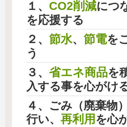
CO2削減
１、
につ
を応援する
節水
節電
２、
、
を
う
省エネ商品
３、
を
入する事を心がけ
４、ごみ（廃棄物
再利用
行い、
を心