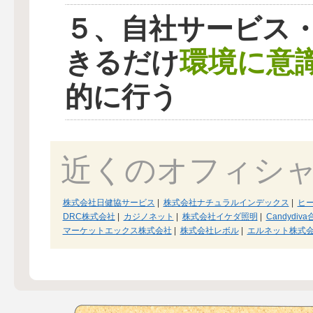
５、自社サービス
環境に意
きるだけ
的に行う
近くのオフィシ
株式会社日健協サービス
|
株式会社ナチュラルインデックス
|
ヒー
DRC株式会社
|
カジノネット
|
株式会社イケダ照明
|
Candydiv
マーケットエックス株式会社
|
株式会社レボル
|
エルネット株式