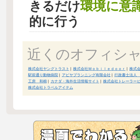
環境に意
きるだけ
的に行う
近くのオフィシ
株式会社ヤングトラスト
|
株式会社Ｍｏｂｉｌｅｄｏｏｒ
|
株式
駅前通り動物病院
|
アビヤプランニング有限会社
|
行政書士法人
工房 和棉
|
カナダ・海外生活情報サイト
|
株式会社トレーラー
株式会社トラベルアイテム