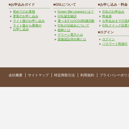
■お申込みガイド
■GSLについて
■お申し込み・料金
初めてのお客様
Green Site Licenseとは？
GSLのお申込み
更新のお申し込み
GSL誕生秘話
料金表
ライト版のお申し込み
選べる3つのCO2削減活動
お申込みまでの流
ライト版から乗換の
GSLの仕組みについて
GSLクイック設置
お申し込み
植林とは
■ログイン
グリーン電力とは
国連認証排出権とは
ログイン
パスワード再発行
会社概要
サイトマップ
特定商取引法
利用規約
プライバシーポリ