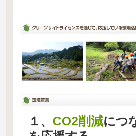
CO2削減
１、
につ