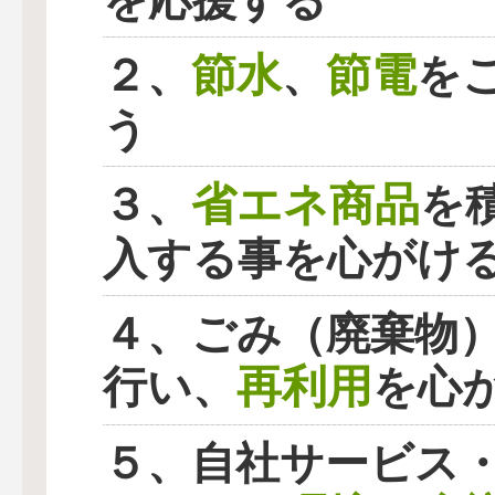
を応援する
節水
節電
２、
、
を
う
省エネ商品
３、
を
入する事を心がけ
４、ごみ（廃棄物
再利用
行い、
を心
５、自社サービス