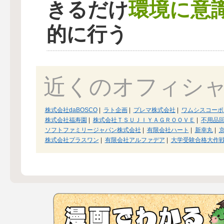
環境に意
きるだけ
的に行う
近くのオフィシ
株式会社daBOSCO
|
ラト企画
|
プレマ株式会社
|
ワムシスコーポ
株式会社福寿園
|
株式会社ＴＳＵＪＩＹＡＧＲＯＯＶＥ
|
不用品
ソフトファミリージャパン株式会社
|
有限会社ハート
|
新幸丸
|
株式会社プラスワン
|
有限会社アルファデア
|
大学受験合格大作