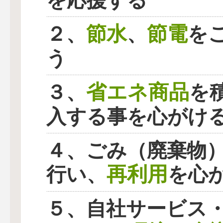
を応援する
節水
節電
２、
、
を
う
省エネ商品
３、
を
入する事を心がけ
４、ごみ（廃棄物
再利用
行い、
を心
５、自社サービス