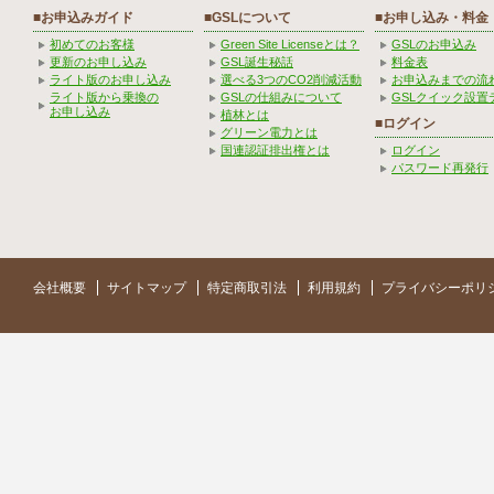
■お申込みガイド
■GSLについて
■お申し込み・料金
初めてのお客様
Green Site Licenseとは？
GSLのお申込み
更新のお申し込み
GSL誕生秘話
料金表
ライト版のお申し込み
選べる3つのCO2削減活動
お申込みまでの流
ライト版から乗換の
GSLの仕組みについて
GSLクイック設置
お申し込み
植林とは
■ログイン
グリーン電力とは
国連認証排出権とは
ログイン
パスワード再発行
会社概要
サイトマップ
特定商取引法
利用規約
プライバシーポリ