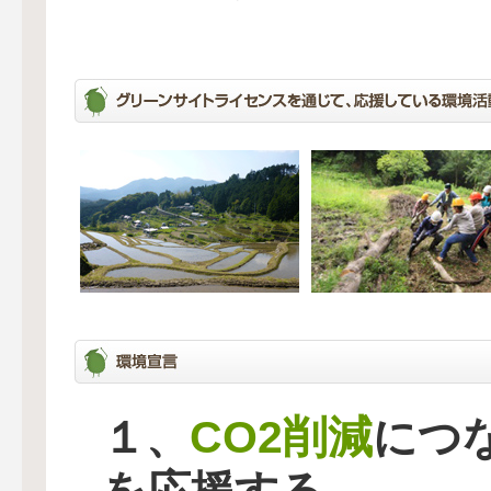
CO2削減
１、
につ