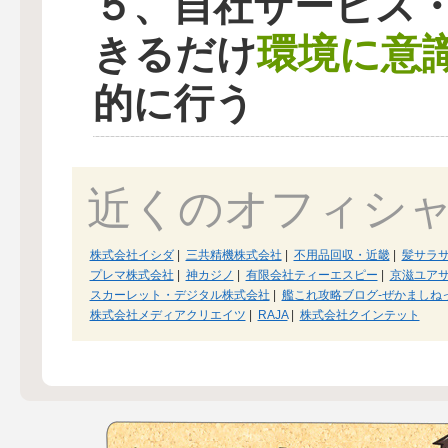
５、自社サービス
環境に意
きるだけ
的に行う
近くのオフィシ
株式会社イシダ
|
三共精機株式会社
|
不用品回収・近畿
|
髪サラサ
プレマ株式会社
|
神カジノ
|
有限会社ティーエスピー
|
京滋ユア
スカーレット・デジタル株式会社
|
艦これ攻略ブログ-ぜかましね
株式会社メディアクリエイツ
|
RAJA
|
株式会社クインテット