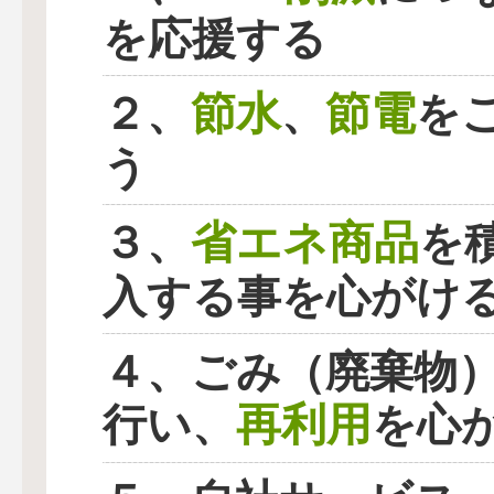
を応援する
節水
節電
２、
、
を
う
省エネ商品
３、
を
入する事を心がけ
４、ごみ（廃棄物
再利用
行い、
を心