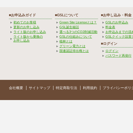
■お申込みガイド
■GSLについて
■お申し込み・料金
初めてのお客様
Green Site Licenseとは？
GSLのお申込み
更新のお申し込み
GSL誕生秘話
料金表
ライト版のお申し込み
選べる3つのCO2削減活動
お申込みまでの流
ライト版から乗換の
GSLの仕組みについて
GSLクイック設置
お申し込み
植林とは
■ログイン
グリーン電力とは
国連認証排出権とは
ログイン
パスワード再発行
会社概要
サイトマップ
特定商取引法
利用規約
プライバシーポリ