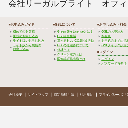
会社リーガルブライト オフィ
■お申込みガイド
■GSLについて
■お申し込み・料金
初めてのお客様
Green Site Licenseとは？
GSLのお申込み
更新のお申し込み
GSL誕生秘話
料金表
ライト版のお申し込み
選べる3つのCO2削減活動
お申込みまでの流
ライト版から乗換の
GSLの仕組みについて
GSLクイック設置
お申し込み
植林とは
■ログイン
グリーン電力とは
国連認証排出権とは
ログイン
パスワード再発行
会社概要
サイトマップ
特定商取引法
利用規約
プライバシーポリ