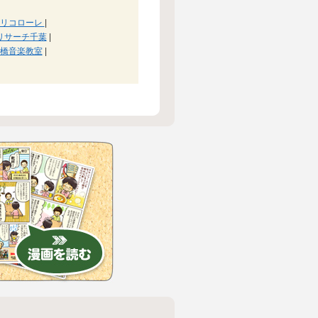
マリコローレ
|
リサーチ千葉
|
橋音楽教室
|