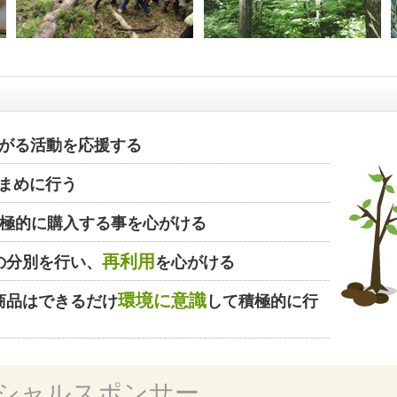
がる活動を応援する
まめに行う
極的に購入する事を心がける
再利用
の分別を行い、
を心がける
環境に意識
商品はできるだけ
して積極的に行
シャルスポンサー