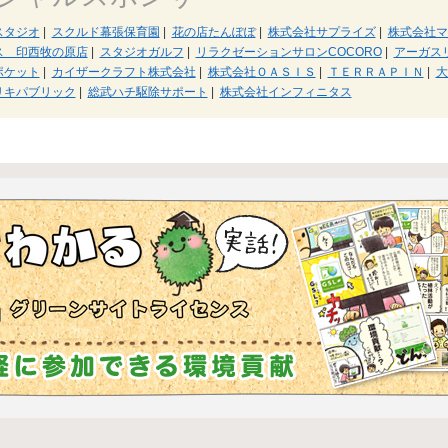
スタジオ
|
スクルド幕張保育園
|
花の店たんぽぽ
|
株式会社サプライズ
|
株式会社
ス 印西牧の原店
|
スタジオガルフ
|
リラクゼーションサロンCOCORO
|
アーガス
ポケット
|
カイザークラフト株式会社
|
株式会社ＯＡＳＩＳ
|
ＴＥＲＲＡＰＩＮ
|
大
リキパブリック
|
総武ハチ駆除サポート
|
株式会社インフィニタス