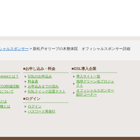
ィシャルスポンサー
> 新松戸オリーブの木整体院 オフィシャルスポンサー詳細
■お申し込み・料金
■GSL導入企業
Licenseとは？
GSLのお申込み
導入サイト一覧
料金表
地球グリーン化プロジェ
クト
CO2削減活動
お申込みまでの流れ
オフィシャルスポンサー
みについて
GSLクイック設置テスト
紹介コーナー
■ログイン
とは
権とは
ログイン
パスワード再発行