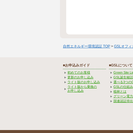
自然エネルギー環境認証 TOP
>
GSLオフ
■お申込みガイド
■GSLについて
初めてのお客様
Green Site 
更新のお申し込み
GSL誕生秘話
ライト版のお申し込み
選べる3つの
ライト版から乗換の
GSLの仕組
お申し込み
植林とは
グリーン電力
国連認証排出