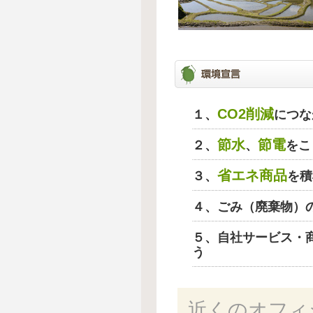
CO2削減
１、
につな
節水
節電
２、
、
をこ
省エネ商品
３、
を積
４、ごみ（廃棄物）
５、自社サービス・
う
近くのオフィ