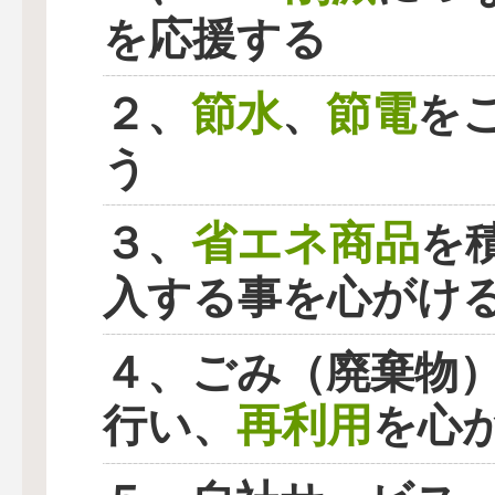
を応援する
節水
節電
２、
、
を
う
省エネ商品
３、
を
入する事を心がけ
４、ごみ（廃棄物
再利用
行い、
を心