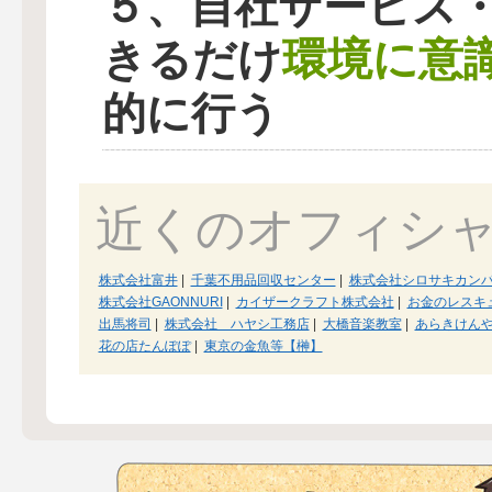
５、自社サービス
環境に意
きるだけ
的に行う
近くのオフィシ
株式会社富井
|
千葉不用品回収センター
|
株式会社シロサキカン
株式会社GAONNURI
|
カイザークラフト株式会社
|
お金のレスキ
出馬将司
|
株式会社 ハヤシ工務店
|
大橋音楽教室
|
あらきけん
花の店たんぽぽ
|
東京の金魚等【榊】