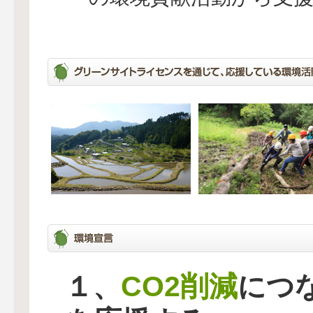
CO2削減
１、
につ