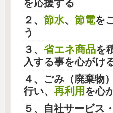
を応援する
節水
節電
２、
、
を
う
省エネ商品
３、
を
入する事を心がけ
４、ごみ（廃棄物
再利用
行い、
を心
５、自社サービス