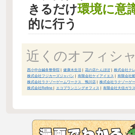
環境に意
きるだけ
的に行う
近くのオフィシ
西小中台鍼灸整骨院
|
健康水生活
|
花の店たんぽぽ
|
株式会社ク
株式会社フジカーズジャパン
|
有限会社ケイアイエス
|
有限会社
株式会社ラクゾーゲームワークス 鴨川店
|
株式会社ラクゾーゲ
株式会社Refine
|
エコプランニングオフィス
|
有限会社大信ガラ