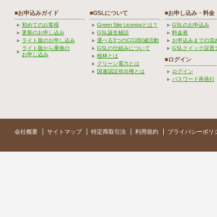
■お申込みガイド
■GSLについて
■お申し込み・料金
初めてのお客様
Green Site Licenseとは？
GSLのお申込み
更新のお申し込み
GSL誕生秘話
料金表
ライト版のお申し込み
選べる3つのCO2削減活動
お申込みまでの流
ライト版から乗換の
GSLの仕組みについて
GSLクイック設置
お申し込み
植林とは
■ログイン
グリーン電力とは
国連認証排出権とは
ログイン
パスワード再発行
会社概要
サイトマップ
特定商取引法
利用規約
プライバシーポリ