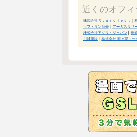
近くのオフィ
株式会社Ｒ．ｐｒｏｊｅｃｔ
|
ソフトサン商会
|
アーガスリサ
株式会社アグリ・ジャパン
|
株式
川城建設
|
株式会社 寿々家コー