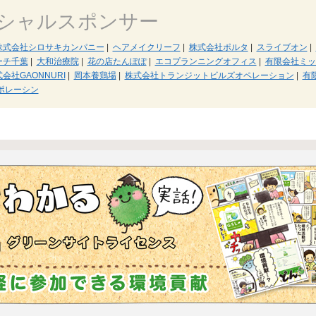
シャルスポンサー
株式会社シロサキカンパニー
|
ヘアメイクリーフ
|
株式会社ポルタ
|
スライブオン
|
ーチ千葉
|
大和治療院
|
花の店たんぽぽ
|
エコプランニングオフィス
|
有限会社ミッ
会社GAONNURI
|
岡本養鶏場
|
株式会社トランジットビルズオペレーション
|
有
ポレーシン