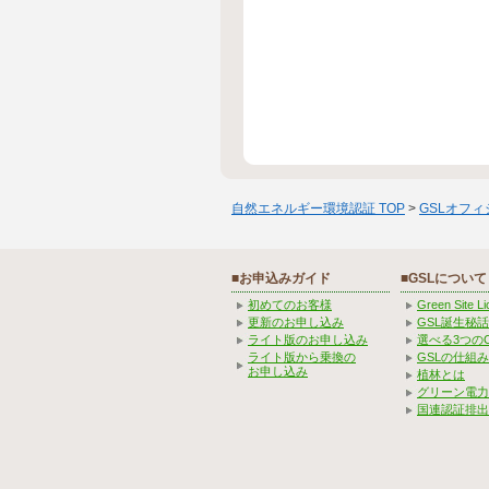
自然エネルギー環境認証 TOP
>
GSLオフ
■お申込みガイド
■GSLについて
初めてのお客様
Green Site 
更新のお申し込み
GSL誕生秘話
ライト版のお申し込み
選べる3つの
ライト版から乗換の
GSLの仕組
お申し込み
植林とは
グリーン電力
国連認証排出