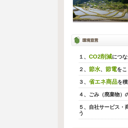
CO2削減
１、
につな
節水
節電
２、
、
をこ
省エネ商品
３、
を積
４、ごみ（廃棄物）
５、自社サービス・
う