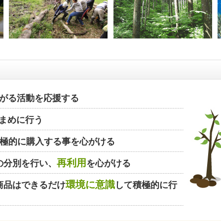
がる活動を応援する
まめに行う
極的に購入する事を心がける
再利用
の分別を行い、
を心がける
環境に意識
商品はできるだけ
して積極的に行