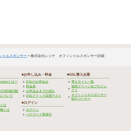
ィシャルスポンサー
> 株式会社レジナ オフィシャルスポンサー詳細
■お申し込み・料金
■GSL導入企業
Licenseとは？
GSLのお申込み
導入サイト一覧
料金表
地球グリーン化プロジェ
クト
CO2削減活動
お申込みまでの流れ
オフィシャルスポンサー
みについて
GSLクイック設置テスト
紹介コーナー
■ログイン
とは
権とは
ログイン
パスワード再発行