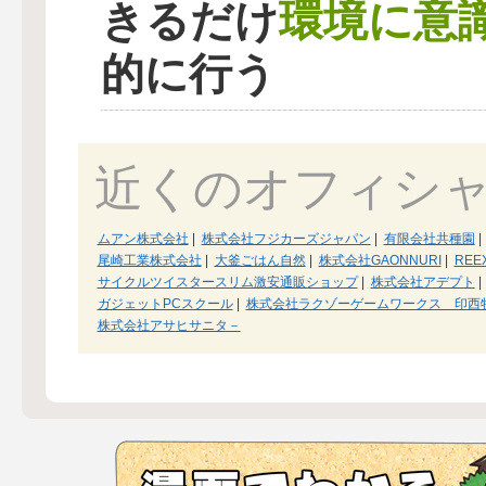
環境に意
きるだけ
的に行う
近くのオフィシ
ムアン株式会社
|
株式会社フジカーズジャパン
|
有限会社共種園
|
尾崎工業株式会社
|
大釜ごはん自然
|
株式会社GAONNURI
|
REE
サイクルツイスタースリム激安通販ショップ
|
株式会社アデプト
|
ガジェットPCスクール
|
株式会社ラクゾーゲームワークス 印西
株式会社アサヒサニタ－