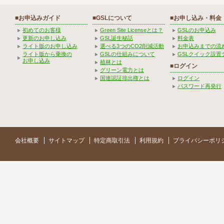
■お申込みガイド
■GSLについて
■お申し込み・料金
初めてのお客様
Green Site Licenseとは？
GSLのお申込み
更新のお申し込み
GSL誕生秘話
料金表
ライト版のお申し込み
選べる3つのCO2削減活動
お申込みまでの流
ライト版から乗換の
GSLの仕組みについて
GSLクイック設置
お申し込み
植林とは
■ログイン
グリーン電力とは
国連認証排出権とは
ログイン
パスワード再発行
会社概要
サイトマップ
特定商取引法
利用規約
プライバシーポリ