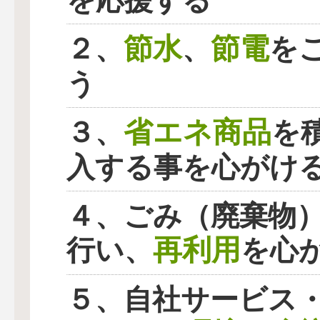
を応援する
節水
節電
２、
、
を
う
省エネ商品
３、
を
入する事を心がけ
４、ごみ（廃棄物
再利用
行い、
を心
５、自社サービス