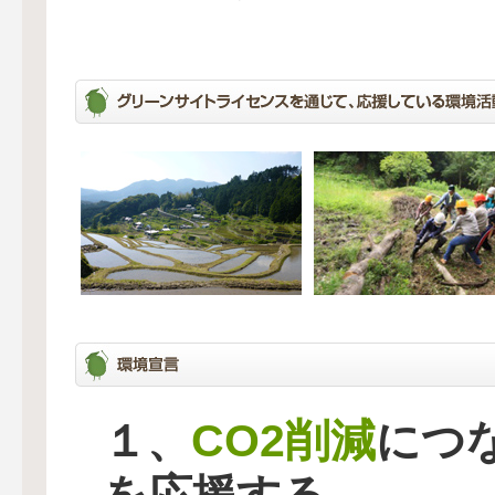
CO2削減
１、
につ