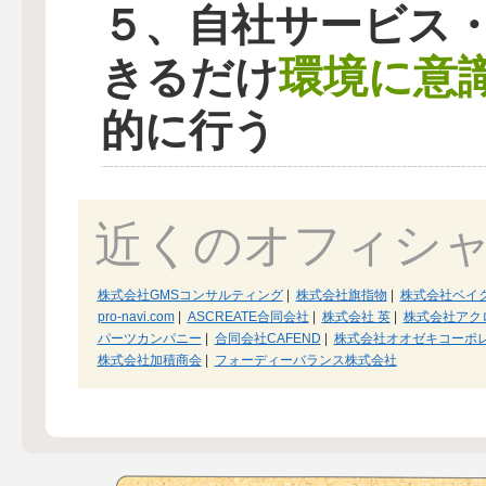
５、自社サービス
環境に意
きるだけ
的に行う
近くのオフィシ
株式会社GMSコンサルティング
|
株式会社旗指物
|
株式会社ベイ
pro-navi.com
|
ASCREATE合同会社
|
株式会社 英
|
株式会社アク
パーツカンパニー
|
合同会社CAFEND
|
株式会社オオゼキコーポ
株式会社加積商会
|
フォーディーバランス株式会社