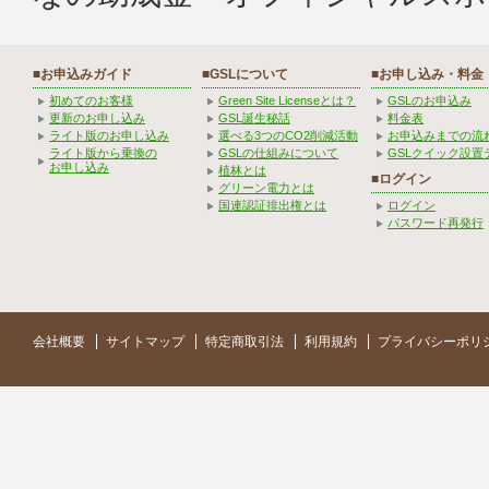
■お申込みガイド
■GSLについて
■お申し込み・料金
初めてのお客様
Green Site Licenseとは？
GSLのお申込み
更新のお申し込み
GSL誕生秘話
料金表
ライト版のお申し込み
選べる3つのCO2削減活動
お申込みまでの流
ライト版から乗換の
GSLの仕組みについて
GSLクイック設置
お申し込み
植林とは
■ログイン
グリーン電力とは
国連認証排出権とは
ログイン
パスワード再発行
会社概要
サイトマップ
特定商取引法
利用規約
プライバシーポリ