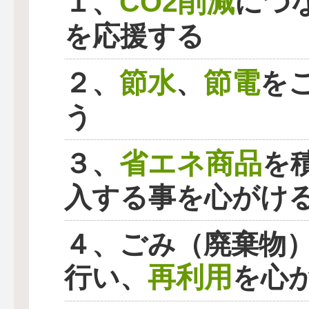
CO2削減
１、
につ
を応援する
節水
節電
２、
、
を
う
省エネ商品
３、
を
入する事を心がけ
４、ごみ（廃棄物
再利用
行い、
を心