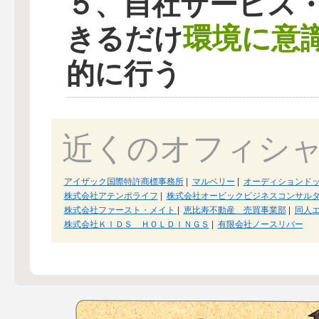
５、自社サービス
環境に意
きるだけ
的に行う
近くのオフィシ
アイザック国際特許商標事務所
|
マルベリー
|
オーディションド
株式会社アテンポライフ
|
株式会社オービックビジネスコンサル
株式会社ファースト・メイト
|
恵比寿不動産 売買事業部
|
同人
株式会社ＫＩＤＳ ＨＯＬＤＩＮＧＳ
|
有限会社ノースリバー