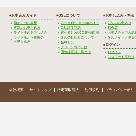
■お申込みガイド
■GSLについて
■お申し込み・料金
初めてのお客様
Green Site Licenseとは？
GSLのお申込み
更新のお申し込み
GSL誕生秘話
料金表
ライト版のお申し込み
選べる3つのCO2削減活動
お申込みまでの流
ライト版から乗換の
GSLの仕組みについて
GSLクイック設置
お申し込み
植林とは
■ログイン
グリーン電力とは
国連認証排出権とは
ログイン
パスワード再発行
会社概要
サイトマップ
特定商取引法
利用規約
プライバシーポリ