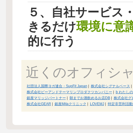
５、自社サービス
環境に意
きるだけ
的に行う
近くのオフィシ
社団法人国際ヨガ連合・SupFit Japan
|
株式会社シグナルベース
|
株式会社ビーアンドテーマリンプロダクツカンパニー
|
b わたし
銀座マリッジパートナー
|
朝までお酒飲めるお店DB
|
株式会社グ
株式会社GEAR
|
銀座Mitaクリニック
|
LOVEMJ
|
特定非営利活動