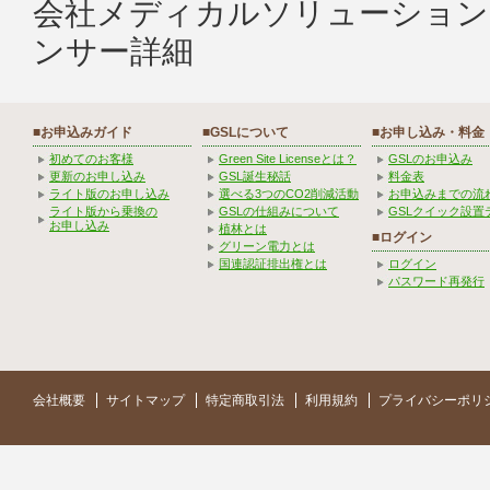
会社メディカルソリューション
ンサー詳細
■お申込みガイド
■GSLについて
■お申し込み・料金
初めてのお客様
Green Site Licenseとは？
GSLのお申込み
更新のお申し込み
GSL誕生秘話
料金表
ライト版のお申し込み
選べる3つのCO2削減活動
お申込みまでの流
ライト版から乗換の
GSLの仕組みについて
GSLクイック設置
お申し込み
植林とは
■ログイン
グリーン電力とは
国連認証排出権とは
ログイン
パスワード再発行
会社概要
サイトマップ
特定商取引法
利用規約
プライバシーポリ