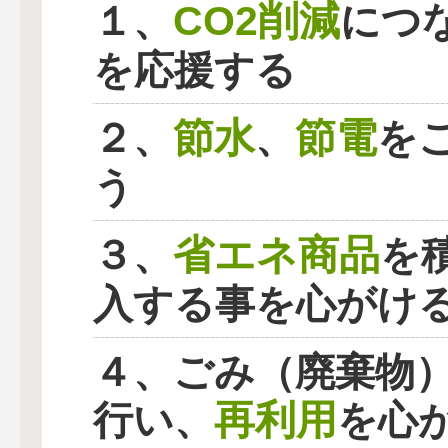
CO2削減
１、
につ
を応援する
節水
節電
２、
、
を
う
省エネ商品
３、
を
入する事を心がけ
４、ごみ（廃棄物
再利用
行い、
を心