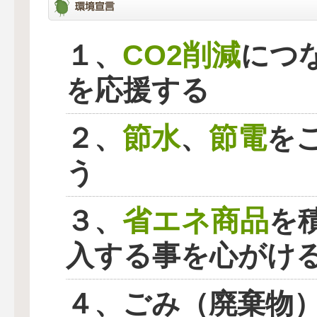
CO2削減
１、
につ
を応援する
節水
節電
２、
、
を
う
省エネ商品
３、
を
入する事を心がけ
４、ごみ（廃棄物