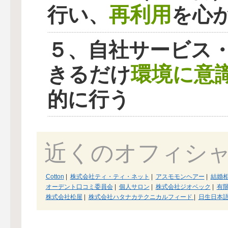
再利用
行い、
を心
５、自社サービス
環境に意
きるだけ
的に行う
近くのオフィシ
Cotton
|
株式会社ティ・ティ・ネット
|
アスモモンヘアー
|
結婚相
オーデント口コミ委員会
|
個人サロン
|
株式会社ジオベック
|
有
株式会社松屋
|
株式会社ハタナカテクニカルフィード
|
日生日本