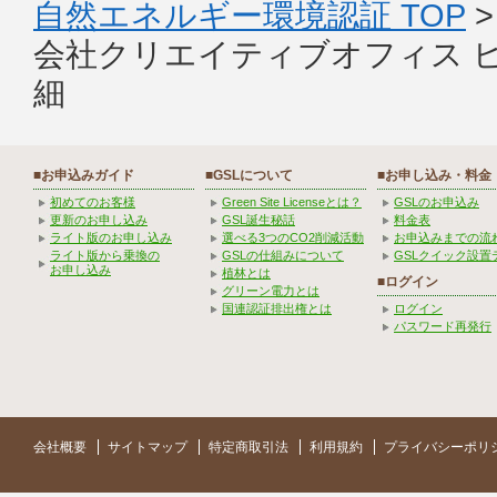
自然エネルギー環境認証 TOP
会社クリエイティブオフィス 
細
■お申込みガイド
■GSLについて
■お申し込み・料金
初めてのお客様
Green Site Licenseとは？
GSLのお申込み
更新のお申し込み
GSL誕生秘話
料金表
ライト版のお申し込み
選べる3つのCO2削減活動
お申込みまでの流
ライト版から乗換の
GSLの仕組みについて
GSLクイック設置
お申し込み
植林とは
■ログイン
グリーン電力とは
国連認証排出権とは
ログイン
パスワード再発行
会社概要
サイトマップ
特定商取引法
利用規約
プライバシーポリ