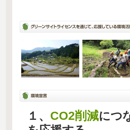
CO2削減
１、
につ