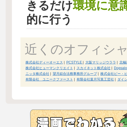
環境に意
きるだけ
的に行う
近くのオフィシ
株式会社ディーオーエス
|
PCSTYLE
|
大阪マリッジウララ
|
北極
株式会社ヒューマンクリエイト
|
スカイネット株式会社
|
Dogsalo
ニッタ株式会社
|
望月綜合法務事務所グループ
|
株式会社ピー・
有限会社 ユニークファースト
|
有限会社葉月写真工芸社
|
ダイ