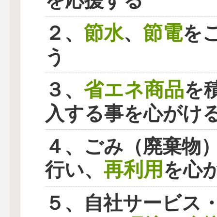
を応援する
節水
節電
２、
、
を
う
省エネ商品
３、
を
入する事を心がけ
４、ごみ（廃棄物
再利用
行い、
を心
５、自社サービス