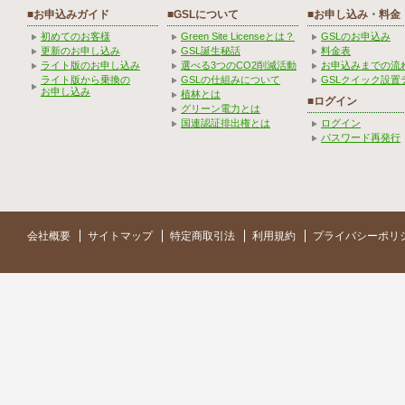
■お申込みガイド
■GSLについて
■お申し込み・料金
初めてのお客様
Green Site Licenseとは？
GSLのお申込み
更新のお申し込み
GSL誕生秘話
料金表
ライト版のお申し込み
選べる3つのCO2削減活動
お申込みまでの流
ライト版から乗換の
GSLの仕組みについて
GSLクイック設置
お申し込み
植林とは
■ログイン
グリーン電力とは
国連認証排出権とは
ログイン
パスワード再発行
会社概要
サイトマップ
特定商取引法
利用規約
プライバシーポリ