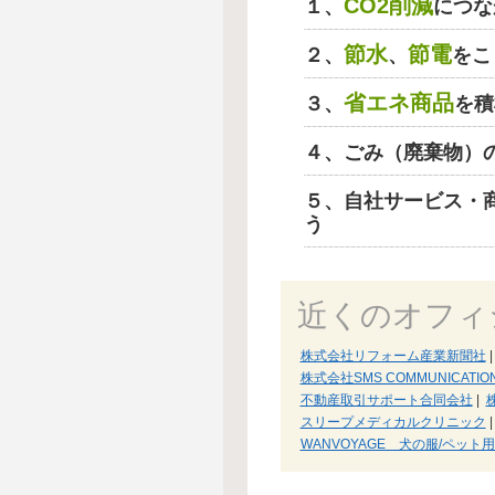
CO2削減
１、
につな
節水
節電
２、
、
をこ
省エネ商品
３、
を積
４、ごみ（廃棄物）
５、自社サービス・
う
近くのオフィ
株式会社リフォーム産業新聞社
|
株式会社SMS COMMUNICATIO
不動産取引サポート合同会社
|
スリープメディカルクリニック
|
WANVOYAGE 犬の服/ペット