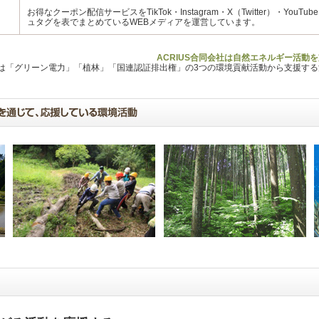
お得なクーポン配信サービスをTikTok・Instagram・X（Twitter）・Yo
ュタグを表でまとめているWEBメディアを運営しています。
ACRIUS合同会社は自然エネルギー活動
Lは「グリーン電力」「植林」「国連認証排出権」の3つの環境貢献活動から支援す