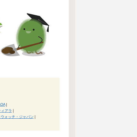
OA
|
ティアラ
|
スウォッチ・ジャパン
|