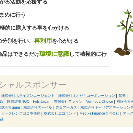
がる活動を応援する
まめに行う
極的に購入する事を心がける
再利用
の分別を行い、
を心がける
環境に意識
商品はできるだけ
して積極的に行
シャルスポンサー
株式会社ホライズンエージェント
|
株式会社オオゼキコーポレーション
|
知塾
|
NS
|
国際環境NGO FoE Japan
|
有限会社ファイン
|
Vermuda Choice
|
有限会社A
株式会社gumi
|
株式会社ヌーベル
|
赤坂アーガス
|
株式会社キャリアステーション
ビークレンズ口コ事務局
|
株式会社エコランド
|
Medixs Finance合同会社
|
アー
用品