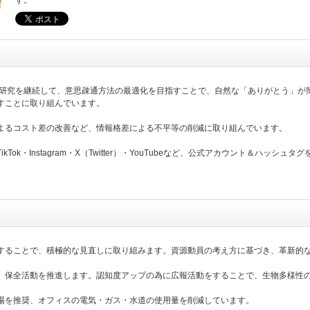
す。
の研究を継続して、意思疎通方法の最適化を目指すことで、自然な「ありがとう」が
すことに取り組んでいます。
よるコスト差の改善など、情報格差による不平等の削減に取り組んでいます。
Tok・Instagram・X（Twitter）・YouTubeなど、公式アカウント＆ハッシュ
することで、積極的な見直しに取り組みます。資源動員の考え方に基づき、革新的
、保全活動を推進します。認知度アップの為に広報活動をすることで、生物多様性
場を推奨、オフィスの電気・ガス・水道の使用量を削減しています。