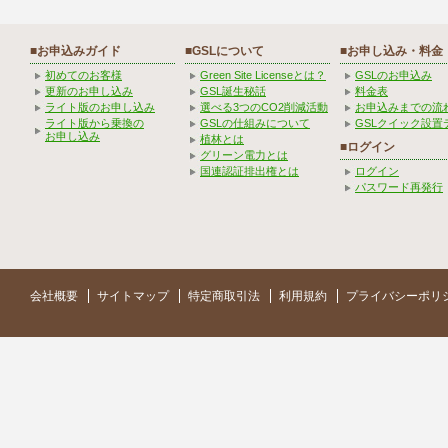
■お申込みガイド
■GSLについて
■お申し込み・料金
初めてのお客様
Green Site Licenseとは？
GSLのお申込み
更新のお申し込み
GSL誕生秘話
料金表
ライト版のお申し込み
選べる3つのCO2削減活動
お申込みまでの流
ライト版から乗換の
GSLの仕組みについて
GSLクイック設置
お申し込み
植林とは
■ログイン
グリーン電力とは
国連認証排出権とは
ログイン
パスワード再発行
会社概要
サイトマップ
特定商取引法
利用規約
プライバシーポリ