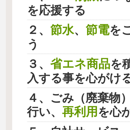
を応援する
節水
節電
２、
、
を
う
省エネ商品
３、
を
入する事を心がけ
４、ごみ（廃棄物
再利用
行い、
を心