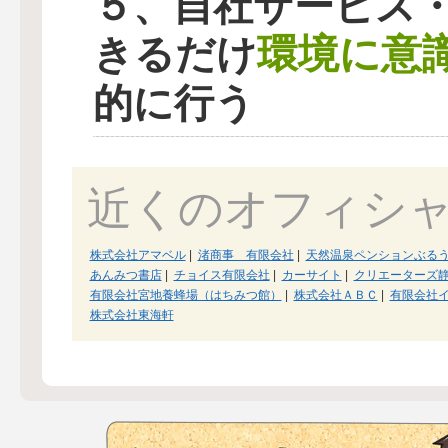
５、自社サービス
環境に意
きるだけ
的に行う
近くのオフィシ
株式会社アマベル
|
渚商事 有限会社
|
天然温泉ペンションぶる
あんみつ書店
|
チョイス有限会社
|
カーサイト
|
クリエーターズ
有限会社宮地養蜂場（はちみつ館）
|
株式会社ＡＢＣ
|
有限会社
株式会社東海軒