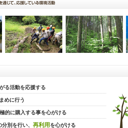
がる活動を応援する
まめに行う
極的に購入する事を心がける
再利用
の分別を行い、
を心がける