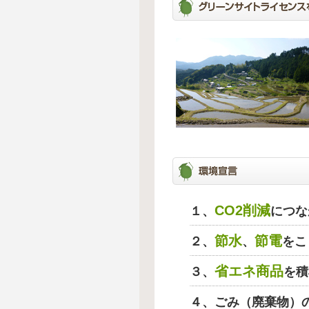
CO2削減
１、
につな
節水
節電
２、
、
をこ
省エネ商品
３、
を積
４、ごみ（廃棄物）