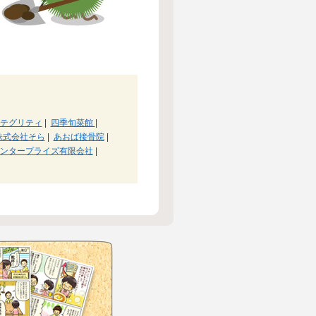
テグリティ
|
四季旬菜館
|
株式会社そら
|
あおば接骨院
|
ンタープライズ有限会社
|