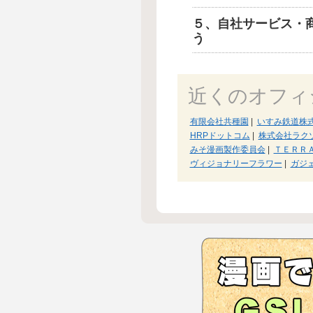
５、自社サービス・
う
近くのオフィ
有限会社共種園
|
いすみ鉄道株
HRPドットコム
|
株式会社ラク
みそ漫画製作委員会
|
ＴＥＲＲ
ヴィジョナリーフラワー
|
ガジ