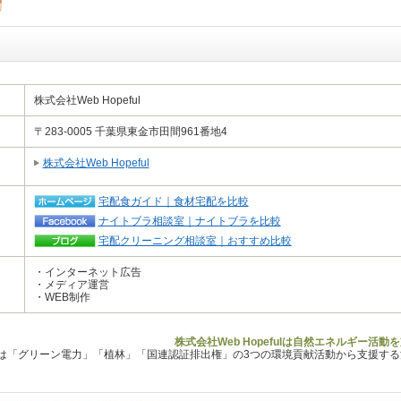
株式会社Web Hopeful
〒283-0005 千葉県東金市田間961番地4
株式会社Web Hopeful
宅配食ガイド｜食材宅配を比較
ナイトブラ相談室｜ナイトブラを比較
宅配クリーニング相談室｜おすすめ比較
・インターネット広告
・メディア運営
・WEB制作
株式会社Web Hopefulは自然エネルギー活
Lは「グリーン電力」「植林」「国連認証排出権」の3つの環境貢献活動から支援す