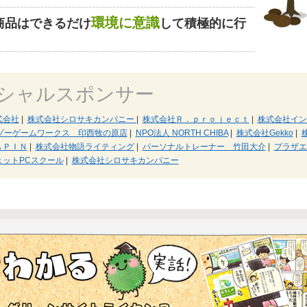
環境に意識
商品はできるだけ
して積極的に行
シャルスポンサー
式会社
|
株式会社シロサキカンパニー
|
株式会社Ｒ．ｐｒｏｊｅｃｔ
|
株式会社イン
ゾーゲームワークス 印西牧の原店
|
NPO法人 NORTH CHIBA
|
株式会社Gekko
|
ＡＰＩＮ
|
株式会社物語ライティング
|
パーソナルトレーナー 竹田大介
|
プラザエ
ェットPCスクール
|
株式会社シロサキカンパニー