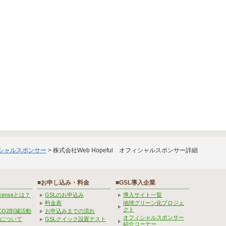
ィシャルスポンサー
> 株式会社Web Hopeful オフィシャルスポンサー詳細
■お申し込み・料金
■GSL導入企業
Licenseとは？
GSLのお申込み
導入サイト一覧
料金表
地球グリーン化プロジェ
クト
CO2削減活動
お申込みまでの流れ
オフィシャルスポンサー
みについて
GSLクイック設置テスト
紹介コーナー