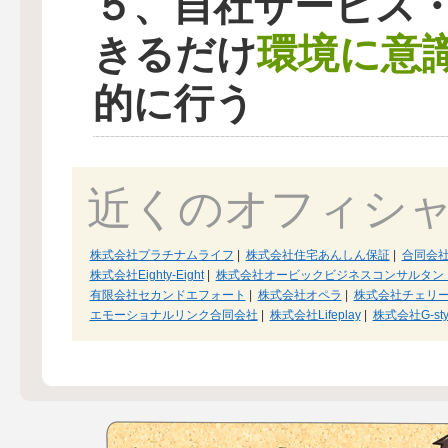
５、自社サービス
環境に意
きるだけ
的に行う
近くのオフィシ
株式会社プラチナムライフ
|
株式会社住宅あんしん保証
|
合同会
株式会社Eighty-Eight
|
株式会社オービックビジネスコンサルタン
有限会社セカンドエフォート
|
株式会社オペラ
|
株式会社チェリ
エモーショナルリンク合同会社
|
株式会社Lifeplay
|
株式会社G-sty