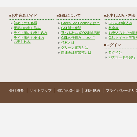
■お申込みガイド
■GSLについて
■お申し込み・料金
初めてのお客様
Green Site Licenseとは？
GSLのお申込み
更新のお申し込み
GSL誕生秘話
料金表
ライト版のお申し込み
選べる3つのCO2削減活動
お申込みまでの流
ライト版から乗換の
GSLの仕組みについて
GSLクイック設置
お申し込み
植林とは
■ログイン
グリーン電力とは
国連認証排出権とは
ログイン
パスワード再発行
会社概要
サイトマップ
特定商取引法
利用規約
プライバシーポリ