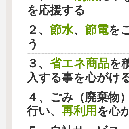
を応援する
節水
節電
２、
、
を
う
省エネ商品
３、
を
入する事を心がけ
４、ごみ（廃棄物
再利用
行い、
を心