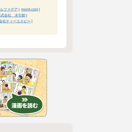
ルファデア
|
mori4.com
|
株式会社 水引館
|
会社ティーエスピー
|