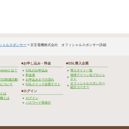
ィシャルスポンサー
> 京宝電機株式会社 オフィシャルスポンサー詳細
■お申し込み・料金
■GSL導入企業
Licenseとは？
GSLのお申込み
導入サイト一覧
料金表
地球グリーン化プロジェ
クト
CO2削減活動
お申込みまでの流れ
オフィシャルスポンサー
みについて
GSLクイック設置テスト
紹介コーナー
■ログイン
とは
権とは
ログイン
パスワード再発行