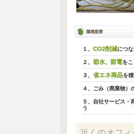
CO2削減
１、
につな
節水
節電
２、
、
をこ
省エネ商品
３、
を積
４、ごみ（廃棄物）
５、自社サービス・
う
近くのオフィ