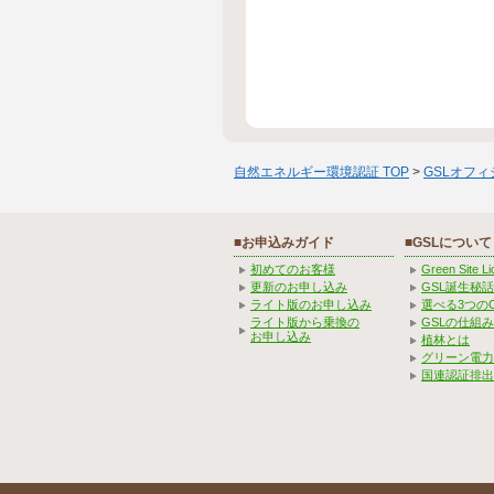
自然エネルギー環境認証 TOP
>
GSLオフ
■お申込みガイド
■GSLについて
初めてのお客様
Green Site 
更新のお申し込み
GSL誕生秘話
ライト版のお申し込み
選べる3つの
ライト版から乗換の
GSLの仕組
お申し込み
植林とは
グリーン電力
国連認証排出