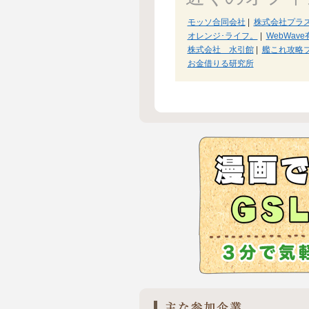
モッソ合同会社
|
株式会社プラ
オレンジ･ライフ。
|
WebWav
株式会社 水引館
|
艦これ攻略ブ
お金借りる研究所