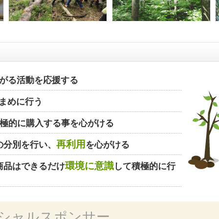
がる活動を応援する
まめに行う
極的に購入する事を心がける
再利用
の分別を行い、
を心がける
環境に意識
商品はできるだけ
して積極的に行
シャルスポンサー