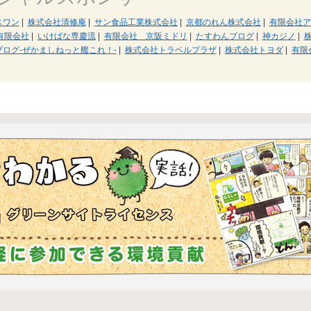
スワン
|
株式会社清修庵
|
サン食品工業株式会社
|
京都のれん株式会社
|
有限会社ア
e有限会社
|
いけばな専慶流
|
有限会社 京阪ミドリ
|
たすわんブログ
|
神カジノ
|
ログ-ぜかましねっと艦これ！-
|
株式会社トラベルプラザ
|
株式会社トヨダ
|
有限